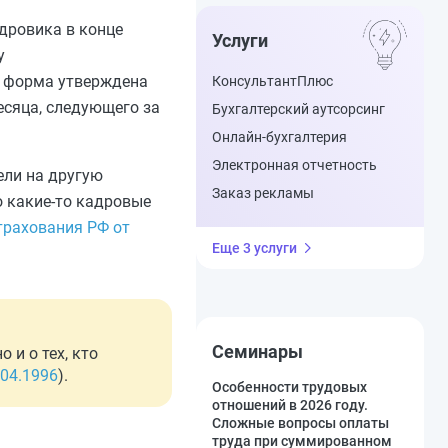
дровика в конце
Услуги
у
а форма утверждена
КонсультантПлюс
есяца, следующего за
Бухгалтерский аутсорсинг
Онлайн-бухгалтерия
Электронная отчетность
ели на другую
Заказ рекламы
о какие-то кадровые
трахования РФ от
Еще 3 услуги
Семинары
и о тех, кто
.04.1996
).
Особенности трудовых
отношений в 2026 году.
Сложные вопросы оплаты
труда при суммированном