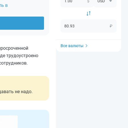
$
ль в
₽
Все валюты
 просроченной
где трудоустроено
 сотрудников.
авать не надо.