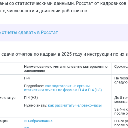
аны со статистическими данными. Росстат от кадровиков
те, численности и движении работников.
е отчеты сдавать в Росстат
 сдачи отчетов по кадрам в 2025 году и инструкции по их 
Наименование отчета и полезные материалы по
Сроки с
заполнению
П-4
Не позж
следую
Подробнее:
как подготовить в органы
статистики отчеты по формам П-4 и П-4 (НЗ)
ие статус
П-4 (НЗ)
До 8-го
месяца
Нужно знать:
как рассчитать человеко-часы
За 4-й 
после о
зации
ЗП-образование
С 1-го 
после о