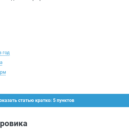
в год
ка
орм
оказать статью кратко: 5 пунктов
дровика