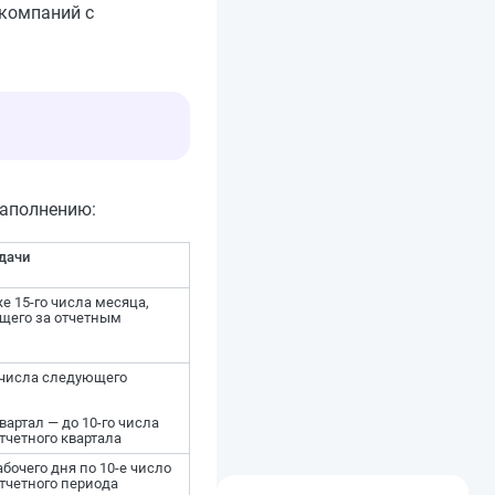
 компаний с
заполнению:
дачи
е 15-го числа месяца,
щего за отчетным
 числа следующего
квартал — до 10-го числа
тчетного квартала
рабочего дня по 10-е число
тчетного периода