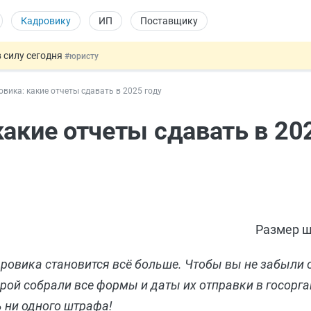
Кадровику
ИП
Поставщику
 силу сегодня
#юристу
х товаров через «Честный знак»
#юристу
вика: какие отчеты сдавать в 2025 году
в ТК РФ
#кадровику
ах предлагают отменить
#физлицу
акие отчеты сдавать в 20
овых и ГПХ-отношений
#кадровику
Размер ш
ровика становится всё больше. Чтобы вы не забыли 
орой собрали все формы и даты их отправки в госорга
ь ни одного штрафа!