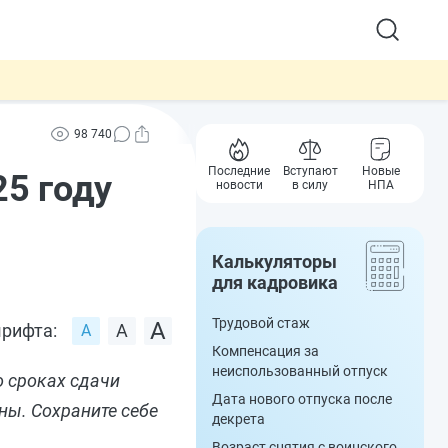
98 740
Последние
Вступают
Новые
25 году
новости
в силу
НПА
Калькуляторы
для кадровика
Трудовой стаж
рифта:
Компенсация за
неиспользованный отпуск
о сроках сдачи
Дата нового отпуска после
ны. Сохраните себе
декрета
Возраст снятия с воинского