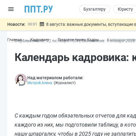
Бухгалтеру
Юристу
Новости:
8 августа: важные документы, вступающие в
00:01
Подписан закон о блокировке продажи опасны
07.08
Главная
Кадровику
Трудовое право. Кадры
Календарь кадро
Опубликовано:
22 окт
ября
2020
Обновлено:
9 янв
аря
2025
Дистанционную работу беременных пропишут 
07.08
Госпошлину за устранение ошибок в документ
07.08
Календарь кадровика: к
Разработают единые критерии труд
07.08
Важно
Над материалом работали:
Мотрой Алена
(
Журналист
)
С каждым годом обязательных отчетов для кад
каждого из них, мы подготовили таблицу, в кот
нашу шпаргалку, чтобы в 2025 году не заплатит