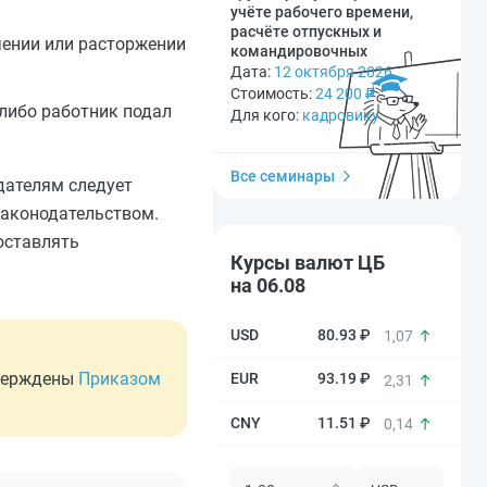
учёте рабочего времени,
расчёте отпускных и
чении или расторжении
командировочных
Дата:
12 октября 2026
Стоимость:
24 200
₽
 либо работник подал
Для кого:
кадровику
Все семинары
дателям следует
законодательством.
доставлять
Курсы валют ЦБ
на 06.08
80.93 ₽
1,07
тверждены
Приказом
93.19 ₽
2,31
11.51 ₽
0,14