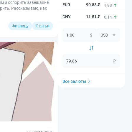
ым и оспорить завещание.
90.88 ₽
1,98
орить. Рассказываю, как
11.51 ₽
0,14
Физлицу
Статьи
$
₽
Все валюты