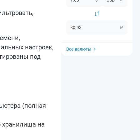
ильтровать,
₽
ремени,
иальных настроек,
Все валюты
птированы под
пьютера (полная
о хранилища на