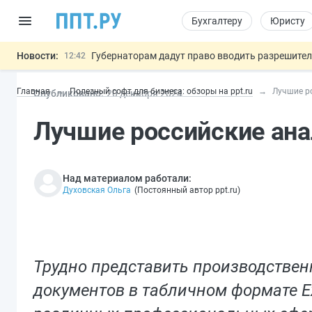
Бухгалтеру
Юристу
Новости:
Губернаторам дадут право вводить разрешите
12:42
ФНС изменит правила рассмотрения жалоб на
12:05
Главная
Полезный софт для бизнеса: обзоры на ppt.ru
Лучшие ро
Опубликовано:
20 дек
абря
2024
Разработают единые критерии труд
11:31
Важно
Ужесточат наказание за мошенничество в отн
10:48
Лучшие российские ана
Могут разрешить использование персональных
13:16
Над материалом работали:
Духовская Ольга
(
Постоянный автор ppt.ru
)
Трудно представить производствен
документов в табличном формате Ex