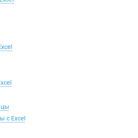
Excel
Excel
ицы
 с Excel