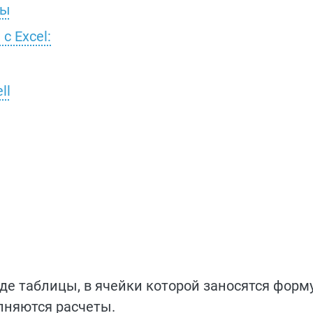
цы
с Excel:
ll
де таблицы, в ячейки которой заносятся форм
няются расчеты.