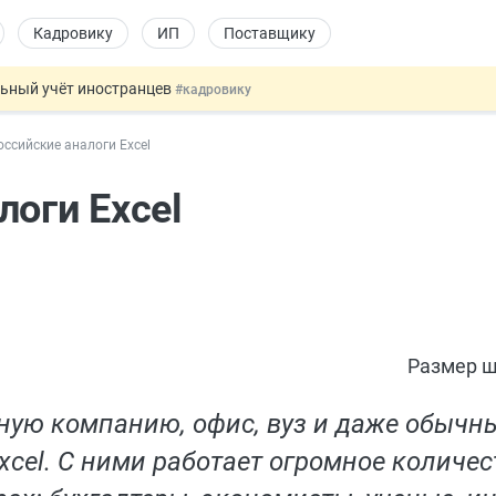
Кадровику
ИП
Поставщику
льный учёт иностранцев
#кадровику
 налоговые органы
#бухгалтеру
ссийские аналоги Excel
овых и ГПХ-отношений
#кадровику
ошении военных и ветеранов
#юристу
логи Excel
 данных россиян для обучения ИИ
#юристу
Размер ш
ную компанию, офис, вуз и даже обычн
cel. С ними работает огромное количес