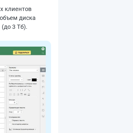
ых клиентов
 объем диска
(до 3 Тб).