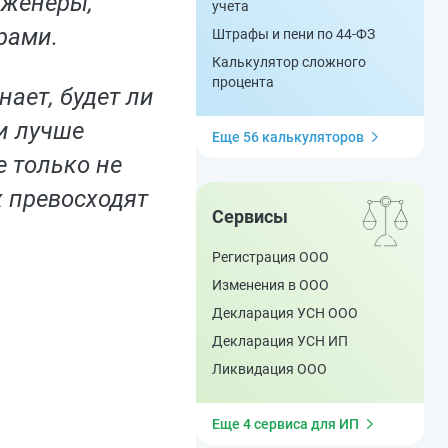
нженеры,
учета
рами.
Штрафы и пени по 44-ФЗ
Калькулятор сложного
процента
ает, будет ли
 и лучше
Еще 56 калькуляторов
е только не
х превосходят
Сервисы
Регистрация ООО
Изменения в ООО
Декларация УСН ООО
Декларация УСН ИП
Ликвидация ООО
Еще 4 сервиса для ИП