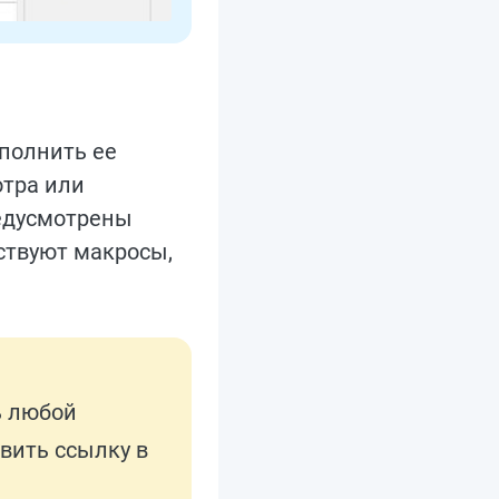
аполнить ее
отра или
редусмотрены
ствуют макросы,
ь любой
вить ссылку в