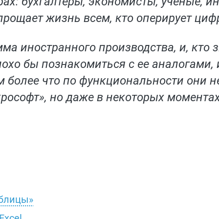
х: бухгалтеры, экономисты, ученые, и
рощает жизнь всем, кто оперирует циф
а иностранного производства, и, кто зн
плохо бы познакомиться с ее аналогами,
м более что по функциональности они н
рософт», но даже в некоторых момента
аблицы»
Excel