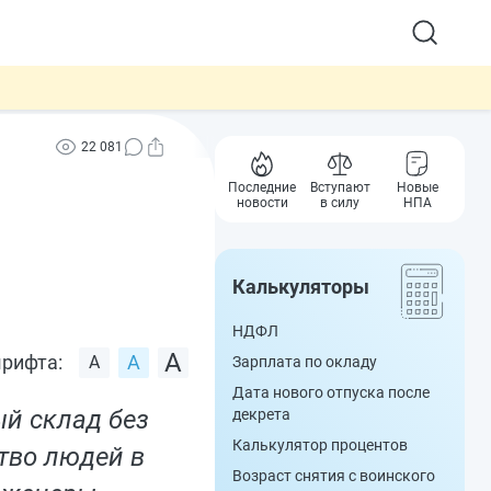
22 081
Последние
Вступают
Новые
новости
в силу
НПА
Калькуляторы
НДФЛ
рифта:
Зарплата по окладу
Дата нового отпуска после
ый склад без
декрета
Калькулятор процентов
тво людей в
Возраст снятия с воинского