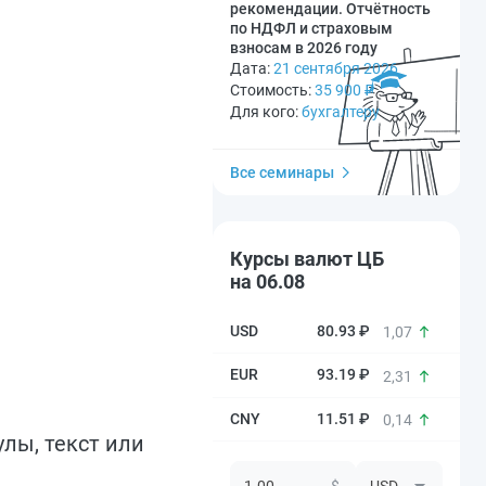
рекомендации. Отчётность
по НДФЛ и страховым
взносам в 2026 году
Дата:
21 сентября 2026
Стоимость:
35 900
₽
Для кого:
бухгалтеру
Все семинары
Курсы валют ЦБ
на 06.08
80.93 ₽
1,07
93.19 ₽
2,31
11.51 ₽
0,14
улы, текст или
$