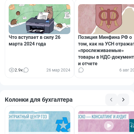
Что вступает в силу 26
Позиция Минфина РФ о
марта 2024 года
том, как на УСН отража
«прослеживаемые»
товары в НДС-документ
и отчете
2.9к
26 мар 2024
6 авг 2
Колонки для бухгалтера