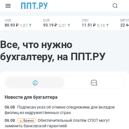
80.93 ₽
93.19 ₽
11.51 ₽
22 4
1,07
2,31
0,14
Все, что нужно
бухгалтеру, на ППТ.РУ
Новости для бухгалтера
06.08
Подписан указ об отмене спецрежима для вкладов
физлиц из недружественных стран
06.08
Обеспечительный платёж СПОТ могут
Важно
заменить банковской гарантией