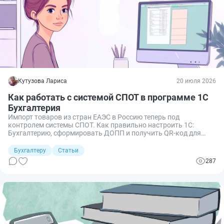
Кутузова Лариса
20 июля 2026
Как работать с системой СПОТ в программе 1С
Бухгалтерия
Импорт товаров из стран ЕАЭС в Россию теперь под
контролем системы СПОТ. Как правильно настроить 1С:
Бухгалтерию, сформировать ДОПП и получить QR-код для
пересечения границы? Расскажу о нюансах работы с системой
в 1С: Бухгалтерия, на что обратить внимание.
Бухгалтеру
Статьи
287