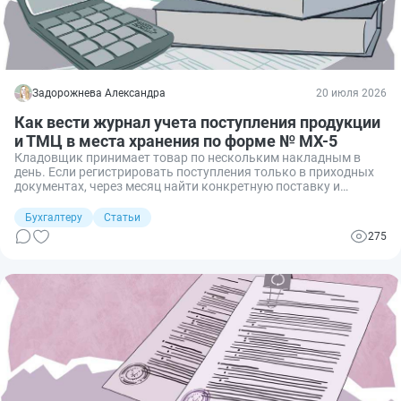
Задорожнева Александра
20 июля 2026
Как вести журнал учета поступления продукции
и ТМЦ в места хранения по форме № МХ-5
Кладовщик принимает товар по нескольким накладным в
день. Если регистрировать поступления только в приходных
документах, через месяц найти конкретную поставку и
проверить сумму поступлений будет трудно. Форма МХ-5
решает эту проблему: журнал учета поступлений собирает все
Бухгалтеру
Статьи
записи о приходе ТМЦ в единый реестр. Расскажу, как вести
275
такой журнал без ошибок.