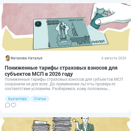
Фатахова Наталья
6 августа 2026
Пониженные тарифы страховых взносов для
субъектов МСП в 2026 году
Пониженные тарифы страховых взносов для субъектов МСП
сохранили не для всех. До применения льготы проверьте
соответствие условиям. Разберемся, кому положены
льготные 15% и 7,6%, как сделать расчет и какие нюансы
появились из-за свежей практики ВС РФ.
Бухгалтеру
Статьи