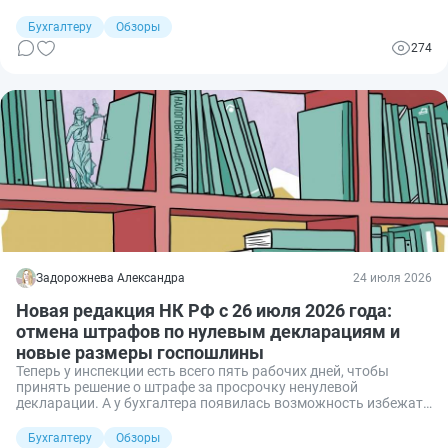
имущество, транспортный, земельный налоги и НДФЛ,
доначисленный по уведомлениям. Разбираемся в очередных
Бухгалтеру
Обзоры
изменениях Федерального закона № 425-ФЗ от 28.11.2025.
274
Задорожнева Александра
24 июля 2026
Новая редакция НК РФ с 26 июля 2026 года:
отмена штрафов по нулевым декларациям и
новые размеры госпошлины
Теперь у инспекции есть всего пять рабочих дней, чтобы
принять решение о штрафе за просрочку ненулевой
декларации. А у бухгалтера появилась возможность избежать
наказания — подать уточненку до такого решения. Эти и
другие поправки к НК РФ утверждены Федеральным законом
Бухгалтеру
Обзоры