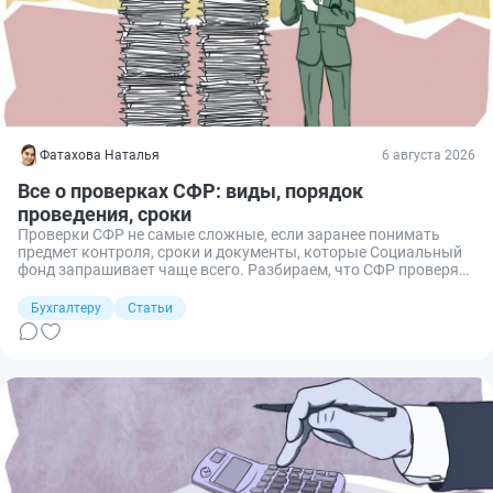
Фатахова Наталья
6 августа 2026
Все о проверках СФР: виды, порядок
проведения, сроки
Проверки СФР не самые сложные, если заранее понимать
предмет контроля, сроки и документы, которые Социальный
фонд запрашивает чаще всего. Разбираем, что СФР проверяет
у работодателей, как проходят камералка и выездная, и за
какие ошибки обычно назначают штраф.
Бухгалтеру
Статьи