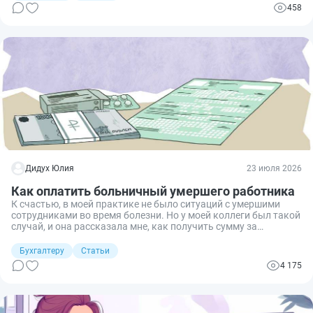
№ 201-ФЗ от 26.06.2026 и вступают в силу 26 июля 2026 года.
458
Разбираемся подробнее.
Дидух Юлия
23 июля 2026
Как оплатить больничный умершего работника
К счастью, в моей практике не было ситуаций с умершими
сотрудниками во время болезни. Но у моей коллеги был такой
случай, и она рассказала мне, как получить сумму за
больничный, если работник умер. По сути, порядок расчета и
оплаты не отличается от обычных листков временной
Бухгалтеру
Статьи
нетрудоспособности, но есть нюансы – разберем их в статье.
4 175