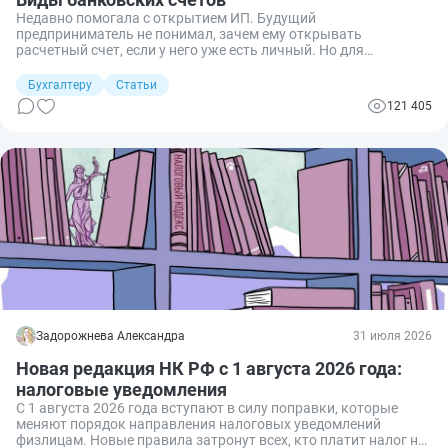
Недавно помогала с открытием ИП. Будущий
предприниматель не понимал, зачем ему открывать
расчетный счет, если у него уже есть личный. Но для
проведения предпринимательских операций лучше открыть
именно расчетный счет. Расскажу, какие бывают счета, в чем
Бухгалтеру
Статьи
разница и что будет, если ИП работает со счетом физлица.
121 405
Задорожнева Александра
31 июля 2026
Новая редакция НК РФ с 1 августа 2026 года:
налоговые уведомления
С 1 августа 2026 года вступают в силу поправки, которые
меняют порядок направления налоговых уведомлений
физлицам. Новые правила затронут всех, кто платит налог на