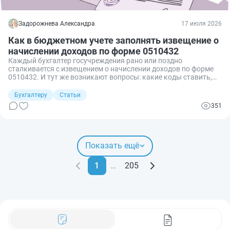
Задорожнева Александра
17 июля 2026
Как в бюджетном учете заполнять извещение о
начислении доходов по форме 0510432
Каждый бухгалтер госучреждения рано или поздно
сталкивается с извещением о начислении доходов по форме
0510432. И тут же возникают вопросы: какие коды ставить,
как отразить долгосрочные договоры, что делать при
оспаривании начислений? Расскажу, как заполнить каждый
Бухгалтеру
Статьи
раздел ф. 0510432 и избежать типичных ошибок, чтобы
351
документ прошел контроль без замечаний.
Показать ещё
1
…
205