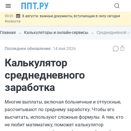
00:01
8 августа: важные документы, вступающие в силу сегодня
#новости
07.08
Подписан закон о блокировке продажи опасных товаров через
«Честный знак»
#новости
Главная
Калькуляторы и онлайн-сервисы
Среднедневной з
07.08
Дистанционную работу беременных пропишут в ТК РФ
#новости
07.08
Госпошлину за устранение ошибок в документах предлагают
Последнее обновление:
14 янв
2026
отменить
#новости
07.08
Важно
Разработают единые критерии трудовых и ГПХ-
Калькулятор
отношений
#новости
среднедневного
заработка
Многие выплаты, включая больничные и отпускные,
рассчитывают по среднему заработку. Чтобы его
высчитать, используют сложные формулы. А тем, кто
не любит математику, поможет калькулятор