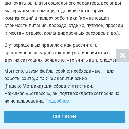
включать выплаты социального характера, все виды
материальной помощи, отдельные категории
компенсаций в пользу работника (компенсация
стоимости питания, проезда, отдыха, путевок, проезда
к местам отдыха, командировочных расходов и др.).
В утвержденных правилах, как рассчитать
среднедневной заработок при увольнении или в
других ситуациях, заявлено, что учитывать следует те
виды начислений, которые предусмотрены
Мы используем файлы cookie: необходимые — для
положением по оплате труда в организации. Среди
работы сайта, а также аналитические
них:
(Яндекс.Метрика) для сбора статистики.
должностной оклад;
Нажимая «Согласен», вы подтверждаете согласие на
их использование.
Подробнее
стимулирующие надбавки;
премии;
СОГЛАСЕН
доплаты за переработку, работу в ночное время;