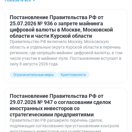
Показать все
Акцизы
ВЭД — внешнеэкономическая деятельность
Вакцинация
Высшее образование
Государственная поддержка
Постановление Правительства РФ от
Иностранные граждане
25.07.2026 № 936 о запрете майнинга
Иностранные организации
Использование и охрана недр
цифровой валюты в Москве, Московской
Коронавирус
Криптовалюта
Налоговый учет
области и части Курской области
Ограничительные меры
Профессиональная подготовка
Правительство РФ включило Москву, Московскую
Санитарно-эпидемиологическое благополучие
область и отдельные округа Курской области в перечень
регионов, где запрещён майнинг цифровой валюты, в том
числе участие в майнинг-пуле. Постановление вступает в
силу 8 августа 2026 года.
Ограничительные меры
Криптовалюта
Постановление Правительства РФ от
29.07.2026 № 947 о согласовании сделок
иностранных инвесторов со
стратегическими предприятиями
Правительство РФ расширило перечень сделок,
подлежащих согласованию при установлении контроля
иностранных инвесторов над хозяйственными