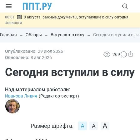
00:01
8 августа: важные документы, вступающие в силу сегодня
#новости
07.08
Подписан закон о блокировке продажи опасных товаров через
«Честный знак»
#новости
Главная
Обзоры
Вступают в силу
Сегодня вступили в си
07.08
Дистанционную работу беременных пропишут в ТК РФ
#новости
07.08
Опубликовано:
Госпошлину за устранение ошибок в документах предлагают
29 июл
2026
269
отменить
#новости
Обновлено:
8 авг
2026
07.08
Важно
Разработают единые критерии трудовых и ГПХ-
отношений
Сегодня вступили в силу
#новости
Над материалом работали:
Иванова Лидия
(
Редактор-эксперт
)
Размер шрифта: