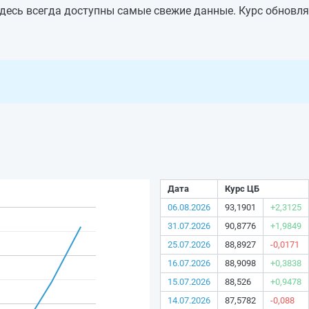
здесь всегда доступны самые свежие данные. Курс обновля
Дата
Курс ЦБ
06.08.2026
93,1901
+2,3125
31.07.2026
90,8776
+1,9849
25.07.2026
88,8927
-0,0171
16.07.2026
88,9098
+0,3838
15.07.2026
88,526
+0,9478
14.07.2026
87,5782
-0,088