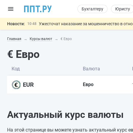
Бухгалтеру
Юристу
Новости:
Ужесточат наказание за мошенничество в отн
10:48
Введут маркировку и идентификацию игроков 
10:00
Главная
Курсы валют
€ Евро
ЕГЭ могут отменить и заменить государственн
09:13
7 августа: важные документы, вступающие в
00:01
€ Евро
Обеспечительный платёж СПОТ могу
06.08
Важно
Код
Валюта
EUR
Евро
Актуальный курс валюты
На этой странице вы можете узнать актуальный курс е