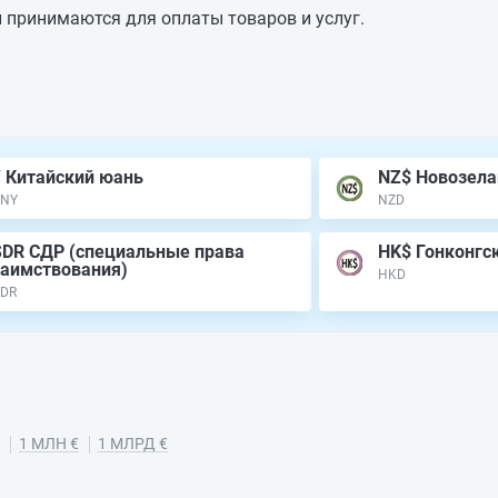
 принимаются для оплаты товаров и услуг.
¥ Китайский юань
NZ$ Новозела
CNY
NZD
SDR СДР (специальные права
HK$ Гонконгс
заимствования)
HKD
DR
1 МЛН €
1 МЛРД €