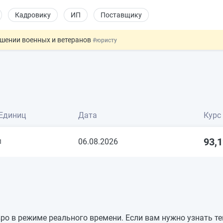
Кадровику
ИП
Поставщику
ошении военных и ветеранов
#юристу
в видеоиграх
#физлицу
ой итоговой аттестацией
#физлицу
 силу сегодня
#юристу
т заменить банковской гарантией
#бухгалтеру
Единиц
Дата
Курс
93,
06.08.2026
1
вро в режиме реального времени. Если вам нужно узнать т