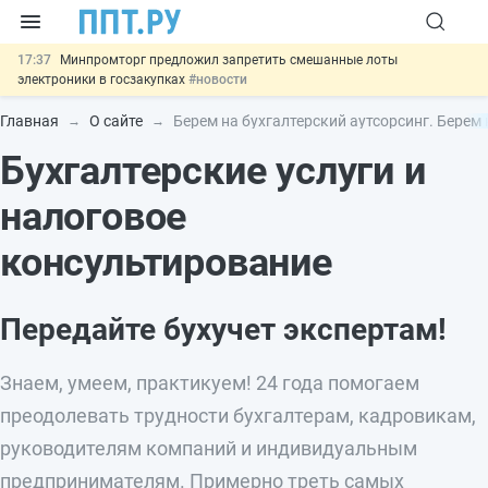
17:37
Минпромторг предложил запретить смешанные лоты
электроники в госзакупках
#новости
17:13
Подписан указ об отмене спецрежима для вкладов физлиц из
недружественных стран
#новости
Главная
О сайте
Берем на бухгалтерский аутсорсинг. Берем 
16:30
Возврат денег за риелторские услуги при недействительных
Бухгалтерские услуги и
сделках: инициатива
#новости
15:51
МВД запускает автоматическое аннулирование патента
иностранцев за неуплату НДФЛ
#новости
налоговое
13:48
Важно
Обеспечительный платёж СПОТ могут заменить
банковской гарантией
#новости
консультирование
Передайте бухучет экспертам!
Знаем, умеем, практикуем! 24 года помогаем
преодолевать трудности бухгалтерам, кадровикам,
руководителям компаний и индивидуальным
предпринимателям. Примерно треть самых