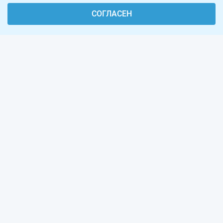
СОГЛАСЕН
О проекте
Реклама на сайте
Рассылка
Обратная связь
Наша команда
Вакансии
Виджеты калькуляторов