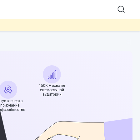
150К + охваты
ежемесячной
аудитории
тус эксперта
 признание
офсообществе