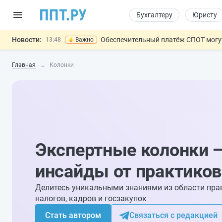
Бухгалтеру
Юристу
Новости:
Обеспечительный платёж СПОТ могу
13:48
Важно
Защита от сталкинга: доработанный законопр
12:17
Главная
Колонки
Минпромторг предлагает новые формы сертифи
11:23
Риск атак БПЛА можно учитывать при оценке
10:09
На оплату эвакуации автомобиля предложили 
14:21
Экспертные колонки 
инсайды от практиков
Делитесь уникальными знаниями из области пра
налогов, кадров и госзакупок
Стать автором
Связаться с редакцией