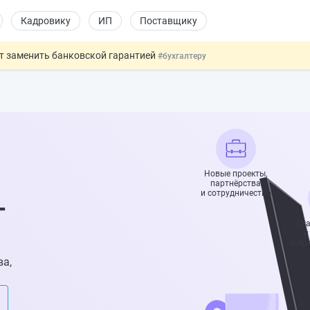
Кадровику
ИП
Поставщику
т заменить банковской гарантией
#бухгалтеру
оект направлен в Правительство
#юристу
ката и декларации о соответствии
#юристу
 профрисков
#кадровику
давать скидку
#физлицу
Новые проекты,
партнёрства
и сотрудничество
—
Ста
и
в пр
ва,