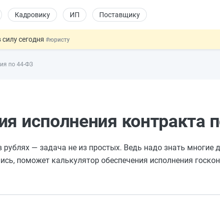
Кадровику
ИП
Поставщику
 силу сегодня
#юристу
долгосрочных сбережений
#бухгалтеру
ия по 44-ФЗ
НЖ и гражданство: закон подписан
#физлицу
 на электронные кошельки
#бухгалтеру
купок по 44-ФЗ
#заказчику
ия исполнения контракта 
 рублях — задача не из простых. Ведь надо знать многие д
лись, поможет калькулятор обеспечения исполнения госко