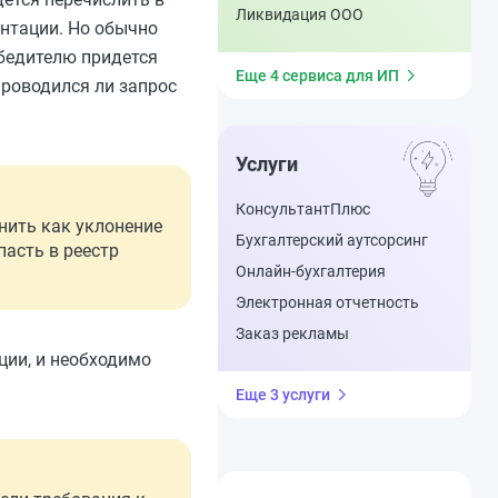
Расчет среднедушевого
Ликвидация ООО
дохода
ентации. Но обычно
Коэффициенты территории
обедителю придется
ОСАГО
Еще 4 сервиса для ИП
Транспортный налог
проводился ли запрос
(Московская область)
Транспортный налог
(Москва)
Услуги
Расчет утилизационного
сбора
КонсультантПлюс
енить как уклонение
Бухгалтерский аутсорсинг
пасть в реестр
Онлайн-бухгалтерия
Электронная отчетность
Заказ рекламы
ции, и необходимо
Еще 3 услуги