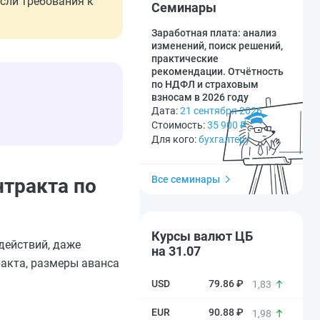
сли требования к
Семинары
Заработная плата: анализ
изменений, поиск решений,
практические
рекомендации. Отчётность
по НДФЛ и страховым
взносам в 2026 году
Дата:
21 сентября 2026
Стоимость:
35 900
₽
Для кого:
бухгалтеру
Все семинары
нтракта по
Курсы валют ЦБ
действий, даже
на 31.07
ракта, размеры аванса
79.86 ₽
1,83
90.88 ₽
1,98