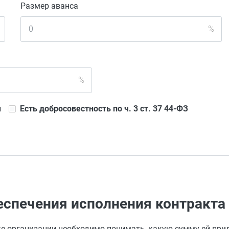
Размер аванса
%
%
ы
Есть добросовестность по ч. 3 ст. 37 44-ФЗ
еспечения исполнения контракта
пке организации необходимо понимать, какую сумму ей при