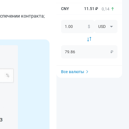
11.51 ₽
0,14
спечении контракта;
$
₽
Все валюты