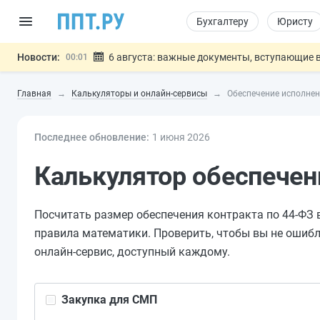
Бухгалтеру
Юристу
Новости:
6 августа: важные документы, вступающие в
00:01
Обновили сообщения НПФ о договорах НПО и 
05.08
Главная
Калькуляторы и онлайн-сервисы
Обеспечение исполнен
Мигрантам с судимостью запретят получать В
05.08
Систему страхования вкладов распространили
05.08
Последнее обновление:
Подписан закон об упрощении госза
1 июн
я
2026
05.08
Важно
Калькулятор обеспечен
Посчитать размер обеспечения контракта по 44-ФЗ в
правила математики. Проверить, чтобы вы не ошиб
онлайн-сервис, доступный каждому.
Закупка для СМП