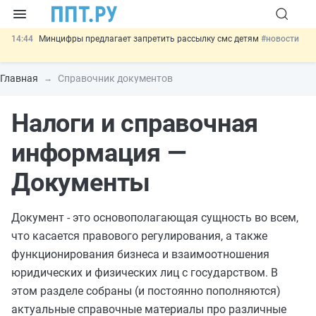
14:44
Минцифры предлагает запретить рассылку смс детям
#новости
14:02
Основания для выдворения иностранцев из России стало
больше
#новости
Главная
Справочник документов
13:16
Могут разрешить использование персональных данных россиян
для обучения ИИ
#новости
Налоги и справочная
12:42
Губернаторам дадут право вводить разрешительный учёт
иностранцев
#новости
11:31
Важно
Разработают единые критерии трудовых и ГПХ-
информация —
отношений
#новости
Документы
Документ - это основополагающая сущность во всем,
что касается правового регулирования, а также
функционирования бизнеса и взаимоотношения
юридических и физических лиц с государством. В
этом разделе собраны (и постоянно пополняются)
актуальные справочные материалы про различные