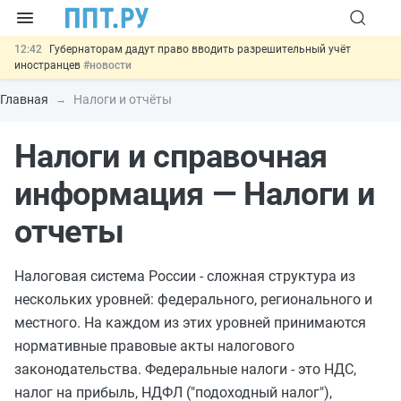
12:42
Губернаторам дадут право вводить разрешительный учёт
иностранцев
#новости
12:05
ФНС изменит правила рассмотрения жалоб на налоговые
органы
#новости
Главная
Налоги и отчёты
11:31
Важно
Разработают единые критерии трудовых и ГПХ-
отношений
#новости
Налоги и справочная
10:48
Ужесточат наказание за мошенничество в отношении военных и
ветеранов
#новости
13:16
Могут разрешить использование персональных данных россиян
информация — Налоги и
для обучения ИИ
#новости
отчеты
Налоговая система России - сложная структура из
нескольких уровней: федерального, регионального и
местного. На каждом из этих уровней принимаются
нормативные правовые акты налогового
законодательства. Федеральные налоги - это НДС,
налог на прибыль, НДФЛ ("подоходный налог"),