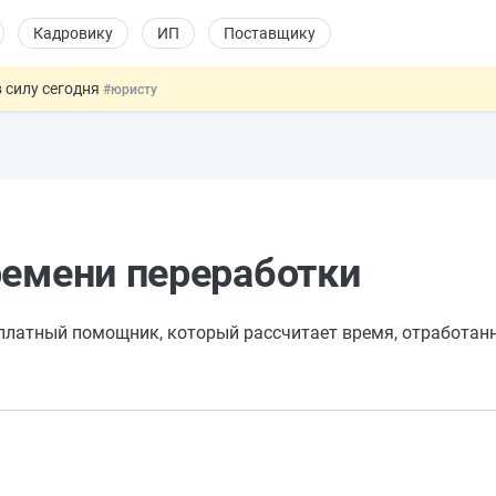
Кадровику
ИП
Поставщику
 силу сегодня
#юристу
х товаров через «Честный знак»
#юристу
в ТК РФ
#кадровику
ах предлагают отменить
#физлицу
овых и ГПХ-отношений
#кадровику
ремени переработки
платный помощник, который рассчитает время, отработанн