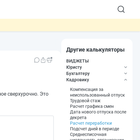
Другие калькуляторы
ВИДЖЕТЫ
Юристу
Бухгалтеру
Госпошлина в
Кадровику
арбитражный суд
Кому подходит АУСН
Неустойка по договору
Аванс с зарплаты
Компенсация за
ое сверхурочно. Это
Госпошлина в суд общей
Среднедневной заработок
неиспользованный отпуск
юрисдикции
Командировочные
Трудовой стаж
Индексация присуждённых
Статус налогового
Расчет графика смен
денежных сумм
резидента
Дата нового отпуска после
НДФЛ
декрета
НДФЛ с материальной
Расчет переработки
выгоды по займам
Подсчет дней в периоде
НДС
Среднесписочная
Пени