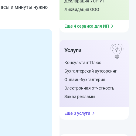
процента
Декларация УСН ИП
Расчет среднедушевого
 часы и минуты нужно
Ликвидация ООО
дохода
Коэффициенты территории
ОСАГО
Еще 4 сервиса для ИП
Транспортный налог
(Московская область)
Транспортный налог
(Москва)
Услуги
Расчет утилизационного
сбора
КонсультантПлюс
Бухгалтерский аутсорсинг
Онлайн-бухгалтерия
Электронная отчетность
Заказ рекламы
Еще 3 услуги