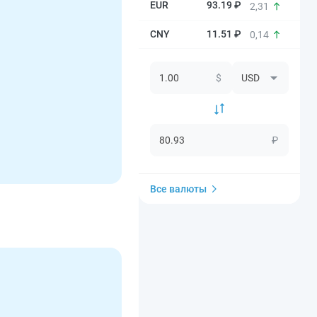
93.19 ₽
2,31
11.51 ₽
0,14
$
₽
Все валюты