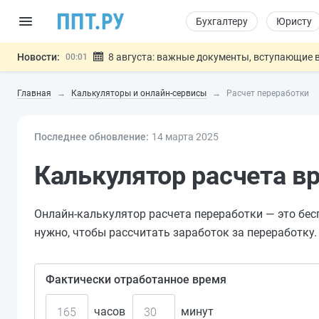
Бухгалтеру
Юристу
Новости:
8 августа: важные документы, вступающие в
00:01
Подписан закон о блокировке продажи опасны
07.08
Главная
Калькуляторы и онлайн-сервисы
Расчет переработки
Дистанционную работу беременных пропишут 
07.08
Госпошлину за устранение ошибок в документ
07.08
Последнее обновление:
Разработают единые критерии труд
14 мар
та
2025
07.08
Важно
Калькулятор расчета в
Онлайн-калькулятор расчета переработки — это бес
нужно, чтобы рассчитать заработок за переработку.
Фактически отработанное время
часов
минут