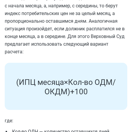
с начала месяца, а, например, с середины, то берут
индекс потребительских цен не за целый месяц, а
пропорционально оставшимся дням. Аналогичная
ситуация произойдет, если должник расплатился не в
конце месяца, а в середине. Для этого Верховный Суд
предлагает использовать следующий вариант
расчета:
(
И
П
Ц
м
е
с
я
ц
а
×
К
о
л
-
в
о
О
Д
М
/
О
К
Д
М
)
+
100
где:
Кол-во ОДН — количество оставшихся дней