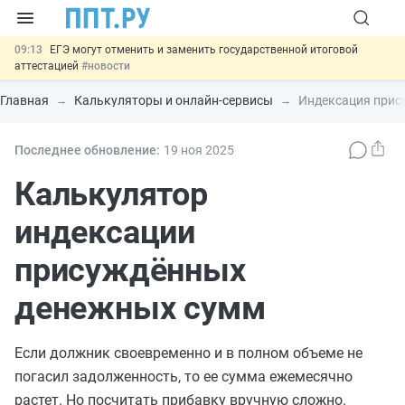
09:13
ЕГЭ могут отменить и заменить государственной итоговой
аттестацией
#новости
00:01
7 августа: важные документы, вступающие в силу сегодня
#новости
Главная
Калькуляторы и онлайн-сервисы
Индексация прис
06.08
Минпромторг предложил запретить смешанные лоты
электроники в госзакупках
#новости
06.08
Подписан указ об отмене спецрежима для вкладов физлиц из
Последнее обновление:
19 ноя
2025
недружественных стран
#новости
06.08
Важно
Обеспечительный платёж СПОТ могут заменить
Калькулятор
банковской гарантией
#новости
индексации
присуждённых
денежных сумм
Если должник своевременно и в полном объеме не
погасил задолженность, то ее сумма ежемесячно
растет. Но посчитать прибавку вручную сложно.