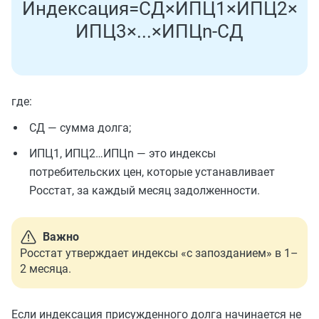
И
н
д
е
к
с
а
ц
и
я
=
С
Д
×
И
П
Ц
1
×
И
П
Ц
2
×
И
П
Ц
3
×
.
.
.
×
И
П
Ц
n
-
С
Д
где:
СД — сумма долга;
ИПЦ1, ИПЦ2…ИПЦn — это индексы
потребительских цен, которые устанавливает
Росстат, за каждый месяц задолженности.
Важно
Росстат утверждает индексы «с запозданием» в 1–
2 месяца.
Если индексация присужденного долга начинается не