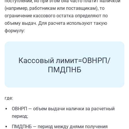
поступлений, но при этом она часто платит наличкой
(например, работникам или поставщикам), то
ограничение кассового остатка определяют по
объему выдач. Для расчета используют такую
формулу:
К
а
с
с
о
в
ы
й
л
и
м
и
т
=
О
В
Н
Р
П
/
П
М
Д
ПН
Б
где:
ОВНРП — объем выдачи налички за расчетный
период;
ПМДПНБ — период между днями получения