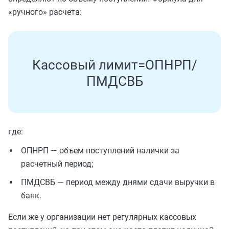
‭«ручного» расчета:
К
а
с
с
о
в
ы
й
л
и
м
и
т
=
О
П
Н
Р
П
/
П
М
Д
С
В
Б
где:
ОПНРП — объем поступлений налички за
расчетный период;
ПМДСВБ — период между днями сдачи выручки в
банк.
Если же у организации нет регулярных кассовых