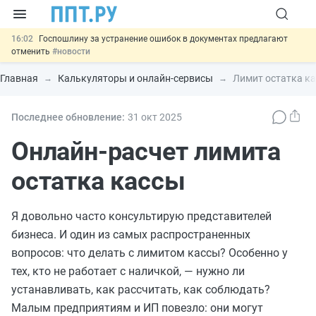
16:02
Госпошлину за устранение ошибок в документах предлагают
отменить
#новости
15:25
Изменят правила контроля за подрядчиками ИЖС с эскроу-
счетами
#новости
Главная
Калькуляторы и онлайн-сервисы
Лимит остатка к
14:44
Минцифры предлагает запретить рассылку смс детям
#новости
14:02
Основания для выдворения иностранцев из России стало
Последнее обновление:
31 окт
2025
больше
#новости
11:31
Важно
Разработают единые критерии трудовых и ГПХ-
Онлайн-расчет лимита
отношений
#новости
остатка кассы
Я довольно часто консультирую представителей
бизнеса. И один из самых распространенных
вопросов: что делать с лимитом кассы? Особенно у
тех, кто не работает с наличкой, — нужно ли
устанавливать, как рассчитать, как соблюдать?
Малым предприятиям и ИП повезло: они могут