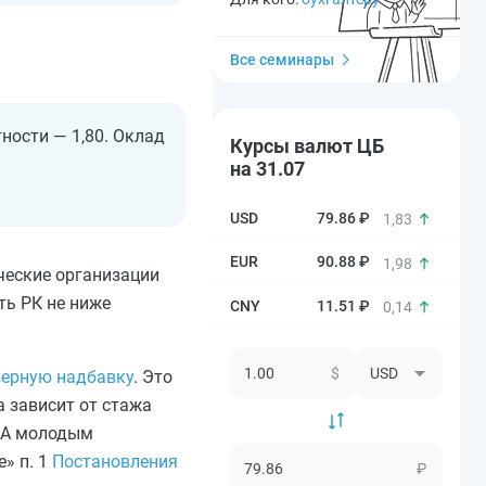
Все семинары
ности — 1,80. Оклад
Курсы валют ЦБ
на 31.07
79.86 ₽
1,83
90.88 ₽
1,98
ческие организации
ть РК не ниже
11.51 ₽
0,14
$
верную надбавку
. Это
а зависит от стажа
. А молодым
» п. 1
Постановления
₽