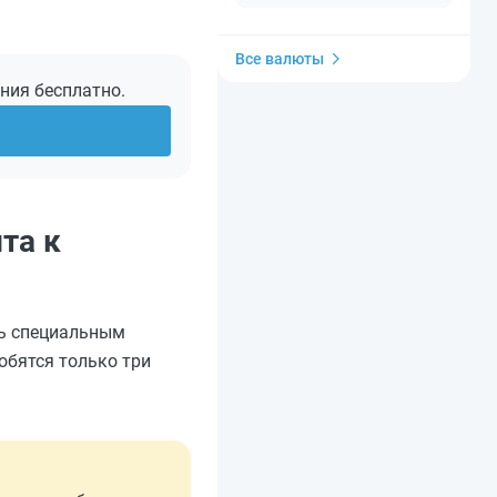
Все валюты
ения бесплатно.
та к
сь специальным
обятся только три