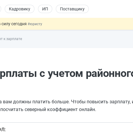
Кадровику
ИП
Поставщику
 силу сегодня
#юристу
долгосрочных сбережений
#бухгалтеру
т к зарплате
НЖ и гражданство: закон подписан
#физлицу
 на электронные кошельки
#бухгалтеру
купок по 44-ФЗ
#заказчику
арплаты с учетом районног
а вам должны платить больше. Чтобы повысить зарплату,
 посчитать северный коэффициент онлайн.
ФЛ: