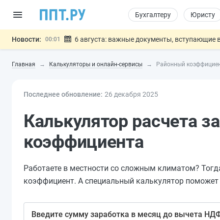
Бухгалтеру
Юристу
Новости:
6 августа: важные документы, вступающие в
00:01
Обновили сообщения НПФ о договорах НПО и 
05.08
Главная
Калькуляторы и онлайн-сервисы
Районный коэффициен
Мигрантам с судимостью запретят получать В
05.08
Систему страхования вкладов распространили
05.08
Последнее обновление:
Подписан закон об упрощении госза
26 дек
абря
2025
05.08
Важно
Калькулятор расчета з
коэффициента
Работаете в местности со сложным климатом? Тогд
коэффициент. А специальный калькулятор поможет
Введите сумму заработка в месяц до вычета НД