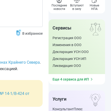
Последние
Вступают
Новые
новости
в силу
НПА
Сервисы
В избранное
Регистрация ООО
Изменения в ООО
Декларация УСН ООО
Декларация УСН ИП
онах Крайнего Севера
.
Ликвидация ООО
ексацией.
Еще 4 сервиса для ИП
№ 14-1/В-424 от
Услуги
КонсультантПлюс