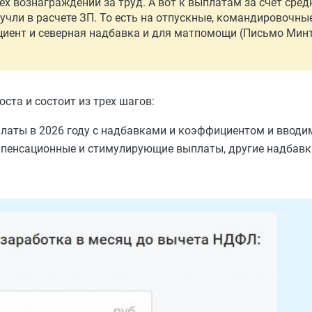
ех вознаграждений за труд. А вот к выплатам за счет сред
учли в расчете ЗП. То есть на отпускные, командировочны
циент и северная надбавка и для матпомощи (Письмо Минт
ста и состоит из трех шагов:
платы в 2026 году с надбавками и коэффициентом и вводи
омпенсационные и стимулирующие выплаты, другие надбавки