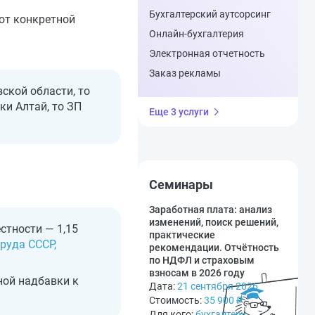
Бухгалтерский аутсорсинг
 от конкретной
Онлайн-бухгалтерия
Электронная отчетность
Заказ рекламы
ской области, то
ки Алтай, то ЗП
Еще 3 услуги
Семинары
Заработная плата: анализ
изменений, поиск решений,
естности — 1,15
практические
руда СССР,
рекомендации. Отчётность
по НДФЛ и страховым
взносам в 2026 году
ной надбавки к
Дата:
21 сентября 2026
Стоимость:
35 900
₽
Для кого:
бухгалтеру