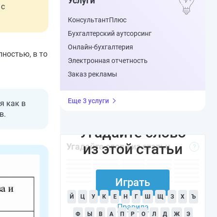
Услуги
 с
КонсультантПлюс
Бухгалтерский аутсорсинг
Онлайн-бухгалтерия
ностью, в то
Электронная отчетность
Заказ рекламы
Еще 3 услуги
я как в
в.
Угадайте слово
из этой статьи
Угадайте слово из статьи
?
Играть
Й
Ц
У
К
Е
Н
Г
Ш
Щ
З
Х
Ъ
Правила
Ф
Ы
В
А
П
Р
О
Л
Д
Ж
Э