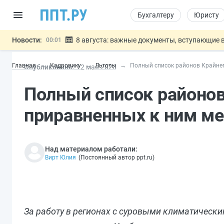
Бухгалтеру
Юристу
Новости:
8 августа: важные документы, вступающие в
00:01
Подписан закон о блокировке продажи опасны
07.08
Главная
Кадровику
Льготы
Полный список районов Крайнег
Опубликовано:
12 мая 2023
Дистанционную работу беременных пропишут 
07.08
Госпошлину за устранение ошибок в документ
07.08
Полный список районов
Разработают единые критерии труд
07.08
Важно
приравненных к ним ме
Над материалом работали:
Вирт Юлия
(
Постоянный автор ppt.ru
)
За работу в регионах с суровыми климатическ