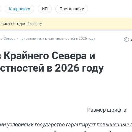
Кадровику
ИП
Поставщику
 силу сегодня
#юристу
х товаров через «Честный знак»
#юристу
о Севера и приравненных к ним местностей в 2026 году
в ТК РФ
#кадровику
ах предлагают отменить
#физлицу
 Крайнего Севера и
овых и ГПХ-отношений
#кадровику
стностей в 2026 году
Размер шрифта:
ими условиями государство гарантирует повышенные 