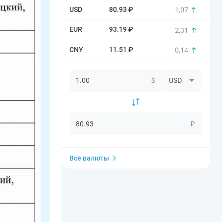
80.93 ₽
1,07
93.19 ₽
2,31
11.51 ₽
0,14
$
₽
Все валюты