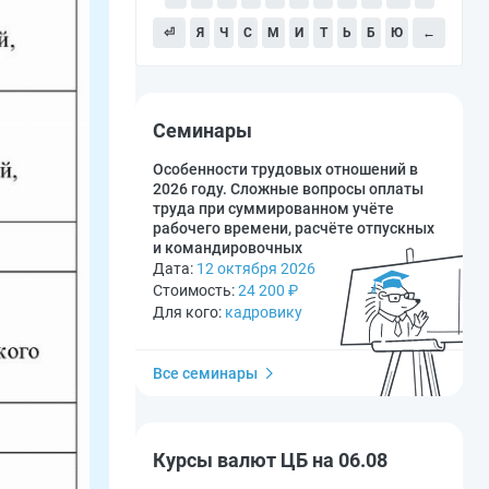
⏎
Я
Ч
С
М
И
Т
Ь
Б
Ю
←
Семинары
Особенности трудовых отношений в
2026 году. Сложные вопросы оплаты
труда при суммированном учёте
рабочего времени, расчёте отпускных
и командировочных
Дата:
12 октября 2026
Стоимость:
24 200
₽
Для кого:
кадровику
Все семинары
Курсы валют ЦБ на 06.08