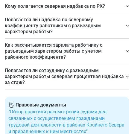
Это величина установлена для районов с особыми
Кому полагается северная надбавка по РК?
климатическими условиями, на нее увеличивается
Работникам, которые фактически исполняют
заработная плата сотрудников, работающих на таких
Полагается ли надбавка по северному
возложенную на них трудовую функцию, для которых
коэффициенту работникам с разъездным
территориях.
характером работы?
действует районный коэффициент.
Да, полагается, если они исполняют трудовую
Как рассчитывается зарплата работнику с
функцию на территории северных районов.
разъездным характером работы с учетом
районного коэффициента?
Оплату за часы, фактически отработанные в районах
Полагается ли сотруднику с разъездным
Крайнего Севера или приравненных к нему
характером работы северная процентная надбавка
за стаж?
территориях, необходимо помножить на
установленный для такой территории районный
Нет, не полагается, если работник не имеет стажа
коэффициент.
работы не менее полугода в районах Крайнего Севера
Правовые документы
или года — на приравненных территориях.
"Обзор практики рассмотрения судами дел,
связанных с осуществлением гражданами
трудовой деятельности в районах Крайнего Севера
и приравненных к ним местностях"