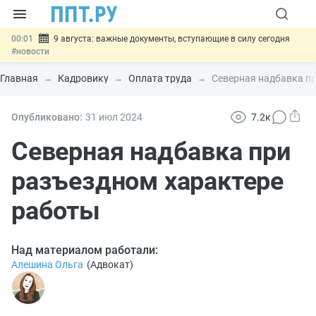
00:01
9 августа: важные документы, вступающие в силу сегодня
#новости
07.08
Подписан закон о блокировке продажи опасных товаров через
«Честный знак»
#новости
Главная
Кадровику
Оплата труда
Северная надбавка п
07.08
Дистанционную работу беременных пропишут в ТК РФ
#новости
07.08
Госпошлину за устранение ошибок в документах предлагают
Опубликовано:
31 июл
2024
7.2к
отменить
#новости
07.08
Важно
Разработают единые критерии трудовых и ГПХ-
Северная надбавка при
отношений
#новости
разъездном характере
работы
Над материалом работали:
Алешина Ольга
(
Адвокат
)