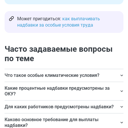
Может пригодиться:
как выплачивать
надбавки за особые условия труда
Часто задаваемые вопросы
по теме
Что такое особые климатические условия?
Это местности, характеризующиеся особым погодным
Какие процентные надбавки предусмотрены за
режимом, который влияет на человеческий организм.
ОКУ?
ОКУ обусловлены различными факторами погодных
Предусмотрены различные надбавки. Работа
Для каких работников предусмотрены надбавки?
явлений. Например, стабильными высокими летними
поощряется начислением районных коэффициентов,
и низкими зимними температурами, безводьем,
Компенсационные надбавки в качестве материальной
иных соответствующих коэффициентов и процентных
Каково основное требование для выплаты
высокогорьем.
поддержки выплачиваются всем работникам,
надбавки?
надбавок к заработной плате.