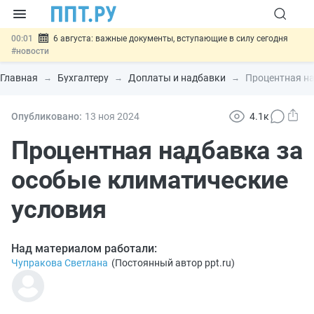
00:01
6 августа: важные документы, вступающие в силу сегодня
#новости
05.08
Обновили сообщения НПФ о договорах НПО и долгосрочных
сбережений
#новости
Главная
Бухгалтеру
Доплаты и надбавки
Процентная на
05.08
Мигрантам с судимостью запретят получать ВНЖ и
гражданство: закон подписан
#новости
05.08
Систему страхования вкладов распространили на электронные
Опубликовано:
13 ноя
2024
4.1к
кошельки
#новости
05.08
Важно
Подписан закон об упрощении госзакупок по 44-ФЗ
Процентная надбавка за
#новости
особые климатические
условия
Над материалом работали:
Чупракова Светлана
(
Постоянный автор ppt.ru
)