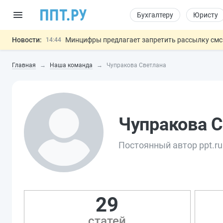
Бухгалтеру
Юристу
Новости:
Минцифры предлагает запретить рассылку смс
14:44
Основания для выдворения иностранцев из Ро
14:02
Главная
Наша команда
Чупракова Светлана
Могут разрешить использование персональных
13:16
Губернаторам дадут право вводить разрешите
12:42
Разработают единые критерии труд
11:31
Важно
Чупракова С
Постоянный автор ppt.ru
29
статей