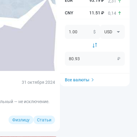
93.19 ₽
2,31
11.51 ₽
0,14
$
₽
Все валюты
31 октября 2024
ельный — не исключение.
Физлицу
Статьи