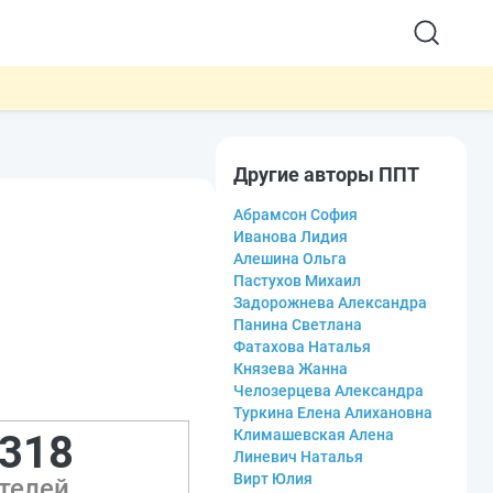
Другие авторы ППТ
Абрамсон София
Иванова Лидия
Алешина Ольга
Пастухов Михаил
Задорожнева Александра
Панина Светлана
Фатахова Наталья
Князева Жанна
Челозерцева Александра
Туркина Елена Алихановна
Климашевская Алена
 318
Линевич Наталья
Вирт Юлия
телей