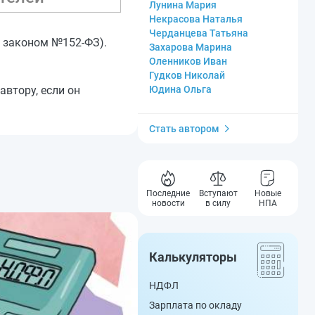
Лунина Мария
Некрасова Наталья
Черданцева Татьяна
с законом №152-ФЗ).
Захарова Марина
Оленников Иван
Гудков Николай
втору, если он
Юдина Ольга
Стать автором
Последние
Вступают
Новые
новости
в силу
НПА
Калькуляторы
НДФЛ
Зарплата по окладу