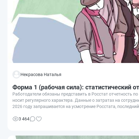
Некрасова Наталья
Форма 1 (рабочая сила): статистический от
Работодатели обязаны представить в Росстат отчетность по р
носит регулярного характера. Данные о затратах на сотрудн
2026 году запрашивается на усмотрение Росстата, последний 
какой срок его представить и как правильно заполнить.
3 464