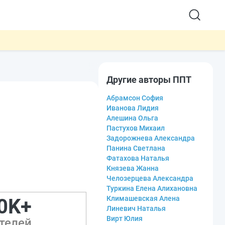
Другие авторы ППТ
Абрамсон София
Иванова Лидия
Алешина Ольга
Пастухов Михаил
Задорожнева Александра
Панина Светлана
Фатахова Наталья
Князева Жанна
Челозерцева Александра
Туркина Елена Алихановна
Климашевская Алена
0K+
Линевич Наталья
Вирт Юлия
телей