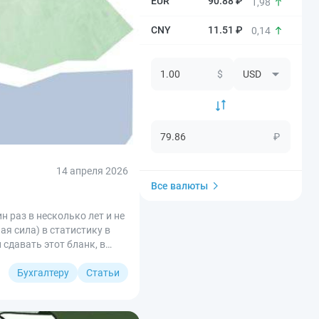
90.88 ₽
1,98
11.51 ₽
0,14
$
₽
14 апреля 2026
Все валюты
 раз в несколько лет и не
я сила) в статистику в
 сдавать этот бланк, в
Бухгалтеру
Статьи