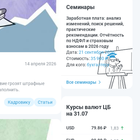
Семинары
Заработная плата: анализ
изменений, поиск решений,
практические
рекомендации. Отчётность
по НДФЛ и страховым
взносам в 2026 году
Дата:
21 сентября 2026
Стоимость:
35 900
₽
14 апреля 2026
Для кого:
бухгалтеру
Все семинары
твие грозят штрафные
заполнить.
Кадровику
Статьи
Курсы валют ЦБ
на 31.07
79.86 ₽
1,83