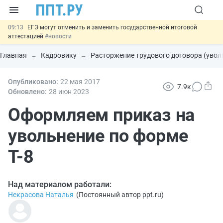
09:13
ЕГЭ могут отменить и заменить государственной итоговой
аттестацией
#новости
00:01
7 августа: важные документы, вступающие в силу сегодня
#новости
Главная
Кадровику
Расторжение трудового договора (увол
06.08
Минпромторг предложил запретить смешанные лоты
электроники в госзакупках
#новости
06.08
Опубликовано:
Подписан указ об отмене спецрежима для вкладов физлиц из
22 мая 2017
7.9к
недружественных стран
#новости
Обновлено:
28 июн
2023
06.08
Важно
Обеспечительный платёж СПОТ могут заменить
банковской гарантией
Оформляем приказ на
#новости
увольнение по форме
Т-8
Над материалом работали:
Некрасова Наталья
(
Постоянный автор ppt.ru
)