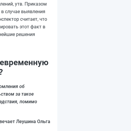
лений, утв. Приказом
и в случае выявления
спектор считает, что
сировать этот факт в
ьнейшие решения
оевременную
?
домления об
ством за такое
ледствия, помимо
вечает Леушина Ольга