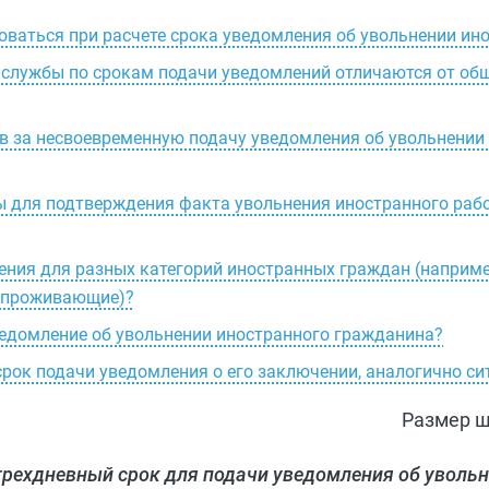
оваться при расчете срока уведомления об увольнении ин
й службы по срокам подачи уведомлений отличаются от об
 за несвоевременную подачу уведомления об увольнении
 для подтверждения факта увольнения иностранного рабо
ения для разных категорий иностранных граждан (наприме
 проживающие)?
ведомление об увольнении иностранного гражданина?
срок подачи уведомления о его заключении, аналогично си
Размер ш
трехдневный срок для подачи уведомления об уволь