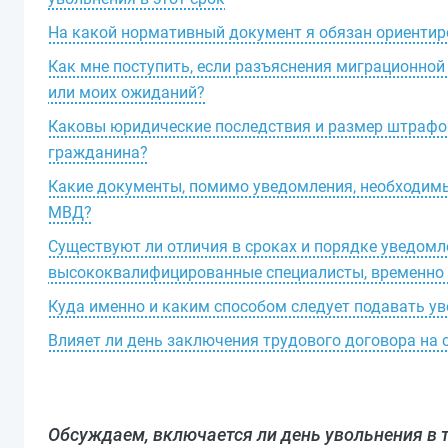
На какой нормативный документ я обязан ориентир
Как мне поступить, если разъяснения миграционно
или моих ожиданий?
Каковы юридические последствия и размер штрафов
гражданина?
Какие документы, помимо уведомления, необходимы
МВД?
Существуют ли отличия в сроках и порядке уведомл
высококвалифицированные специалисты, временно
Куда именно и каким способом следует подавать у
Влияет ли день заключения трудового договора на 
Обсуждаем, включается ли день увольнения в 