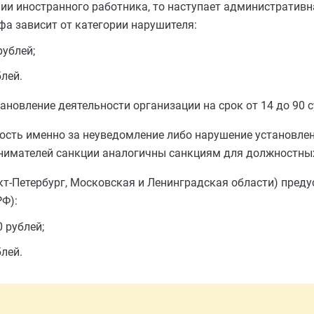
ии иностранного работника, то наступает административн
фа зависит от категории нарушителя:
рублей;
блей.
овление деятельности организации на срок от 14 до 90 с
нность именно за неуведомление либо нарушение установле
имателей санкции аналогичны санкциям для должностных
кт-Петербург, Московская и Ленинградская области) пред
РФ):
 рублей;
блей.