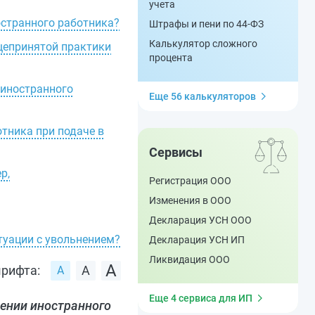
учета
остранного работника?
Штрафы и пени по 44-ФЗ
Калькулятор сложного
щепринятой практики
процента
 иностранного
Еще 56 калькуляторов
тника при подаче в
Сервисы
р,
Регистрация ООО
Изменения в ООО
Декларация УСН ООО
туации с увольнением?
Декларация УСН ИП
Ликвидация ООО
рифта:
Еще 4 сервиса для ИП
нении иностранного