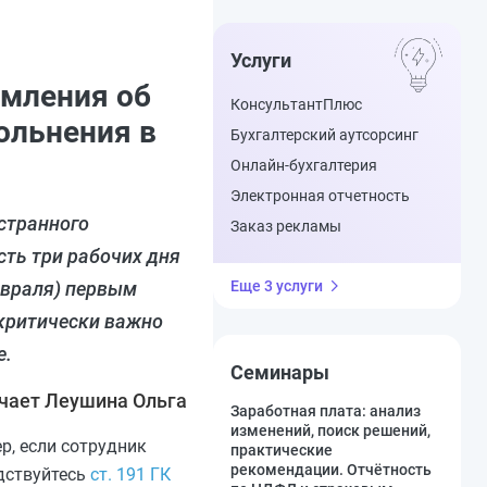
Услуги
омления об
КонсультантПлюс
ольнения в
Бухгалтерский аутсорсинг
Онлайн-бухгалтерия
Электронная отчетность
странного
Заказ рекламы
сть три рабочих дня
евраля) первым
Еще 3 услуги
 критически важно
е.
Семинары
чает Леушина Ольга
Заработная плата: анализ
изменений, поиск решений,
р, если сотрудник
практические
рекомендации. Отчётность
одствуйтесь
ст. 191 ГК