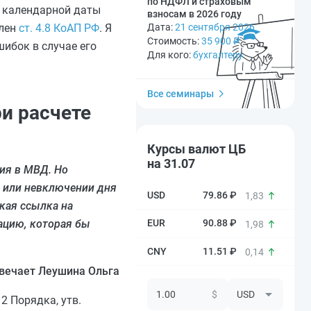
по НДФЛ и страховым
е календарной даты
взносам в 2026 году
влен
ст. 4.8 КоАП РФ
. Я
Дата:
21 сентября 2026
Стоимость:
35 900
₽
ибок в случае его
Для кого:
бухгалтеру
Все семинары
и расчете
Курсы валют ЦБ
на 31.07
ия в МВД. Но
и или невключении дня
79.86 ₽
1,83
кая ссылка на
ацию, которая бы
90.88 ₽
1,98
11.51 ₽
0,14
вечает Леушина Ольга
$
 2 Порядка, утв.