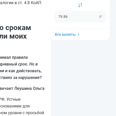
алогии в ст. 4.8 КоАП
₽
по срокам
ли моих
Все валюты
нимал правила
дневный срок. Но в
и и как действовать,
ствиях за нарушения?
вечает Леушина Ольга
РФ. Устные
основанием для
ном уровне с просьбой