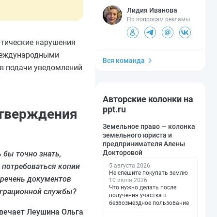
Лидия Иванова
По вопросам рекламы
атические нарушения
 международными
Вся команда
ов подачи уведомлений
Авторские колонки на
ppt.ru
дтверждения
Земельное право — колонка
земельного юриста и
предпринимателя Алены
Докторовой
 бы точно знать,
т потребоваться копии
5 августа 2026
Не спешите покупать землю
перечень документов
10 июля 2026
Что нужно делать после
играционной службы?
получения участка в
безвозмездное пользование
вечает Леушина Ольга