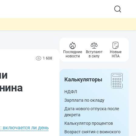
Последние
Вступают
Новые
новости
в силу
НПА
1 608
чи
Калькуляторы
нина
НДФЛ
Зарплата по окладу
Дата нового отпуска после
декрета
Калькулятор процентов
: включается ли день
Возраст снятия с воинского