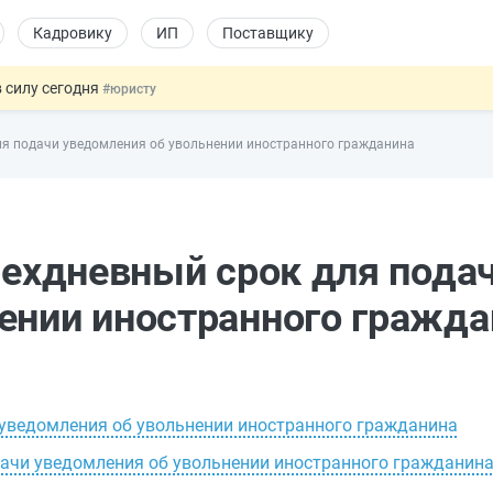
Кадровику
ИП
Поставщику
 силу сегодня
#юристу
долгосрочных сбережений
#бухгалтеру
для подачи уведомления об увольнении иностранного гражданина
НЖ и гражданство: закон подписан
#физлицу
 на электронные кошельки
#бухгалтеру
купок по 44-ФЗ
#заказчику
рехдневный срок для пода
ении иностранного гражда
 уведомления об увольнении иностранного гражданина
дачи уведомления об увольнении иностранного гражданина