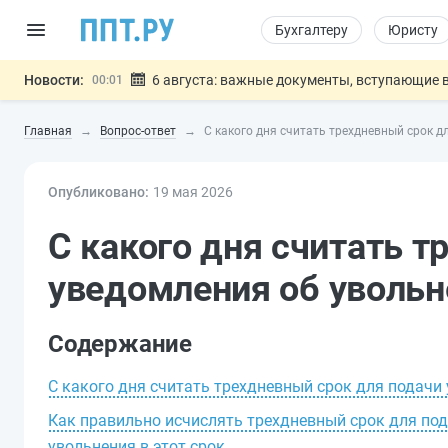
Бухгалтеру
Юристу
Новости:
6 августа: важные документы, вступающие в
00:01
Обновили сообщения НПФ о договорах НПО и 
05.08
Главная
Вопрос-ответ
С какого дня считать трехдневный срок 
Мигрантам с судимостью запретят получать В
05.08
Систему страхования вкладов распространили
05.08
Опубликовано:
19 мая 2026
Подписан закон об упрощении госза
05.08
Важно
С какого дня считать т
уведомления об увольн
Содержание
С какого дня считать трехдневный срок для подачи
Как правильно исчислять трехдневный срок для по
увольнения в этот срок