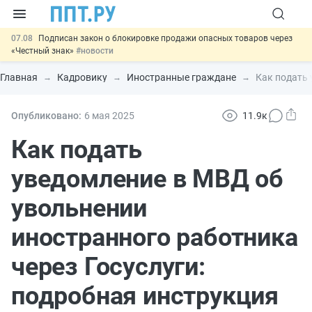
07.08
Подписан закон о блокировке продажи опасных товаров через
«Честный знак»
#новости
07.08
Дистанционную работу беременных пропишут в ТК РФ
#новости
Главная
Кадровику
Иностранные граждане
Как подать 
07.08
Госпошлину за устранение ошибок в документах предлагают
отменить
#новости
07.08
Важно
Разработают единые критерии трудовых и ГПХ-
Опубликовано:
6 мая 2025
11.9к
отношений
#новости
00:01
9 августа: важные документы, вступающие в силу сегодня
Как подать
#новости
уведомление в МВД об
увольнении
иностранного работника
через Госуслуги:
подробная инструкция