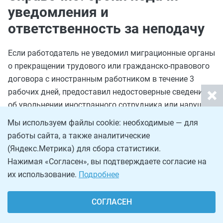
уведомления и
ответственность за неподачу
Если работодатель не уведомил миграционные органы
о прекращении трудового или гражданско-правового
договора с иностранным работником в течение 3
рабочих дней, предоставил недостоверные сведения
об увольнении иностранного сотрудника или нарушил
форму уведомления, то это квалифицируется как
Мы используем файлы cookie: необходимые — для
административное правонарушение в соответствии с
работы сайта, а также аналитические
частью 3
статьи 18.15 КоАП РФ
. По ней
(Яндекс.Метрика) для сбора статистики.
предусмотрены следующие меры ответственности:
Нажимая «Согласен», вы подтверждаете согласие на
их использование.
Подробнее
граждане — штраф от 2000 до 5000 руб.;
должностные лица (директор, кадровик) — штраф
СОГЛАСЕН
от 35 000 до 50 000 руб.;