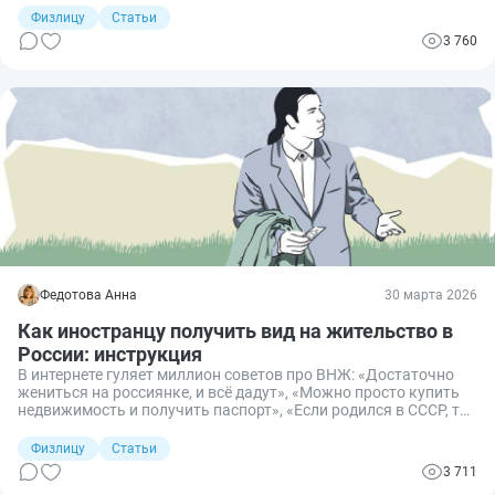
Физлицу
Статьи
3 760
Федотова Анна
30 марта 2026
Как иностранцу получить вид на жительство в
России: инструкция
В интернете гуляет миллион советов про ВНЖ: «Достаточно
жениться на россиянке, и всё дадут», «Можно просто купить
недвижимость и получить паспорт», «Если родился в СССР, то
автоматически дают». Врут. Врут. И снова врут. Я прочитала
сотни форумов, перелопатила кипу законов и неоднократно
Физлицу
Статьи
прошла этот путь со своими клиентами, чтобы отделить зерна
3 711
от плевел и понять, как все устроено. Готовы узнать правду о