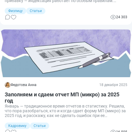
прибавку — индексация работает по особым правилам.
Разбираемся, кому положено повышение, как его рассчитать
и стоит ли ждать очередной прибавки.
Физлицу
Статьи
24 303
Федотова Анна
18 декабря 2025
Заполняем и сдаем отчет МП (микро) за 2025
год
Январь — традиционное время отчетов в статистику. Решила,
что пора разобраться, кто и когда сдает форму МП (микро) за
2025 год, и расскажу, как не сделать ошибок при ее
заполнении.
Кадровику
Статьи