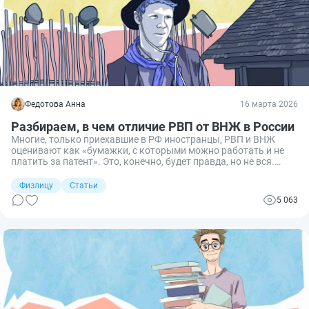
Федотова Анна
16 марта 2026
Разбираем, в чем отличие РВП от ВНЖ в России
Многие, только приехавшие в РФ иностранцы, РВП и ВНЖ
оценивают как «бумажки, с которыми можно работать и не
платить за патент». Это, конечно, будет правда, но не вся.
Разбираемся, что же на самом деле скрывается за этими
непонятными буквами и чем один статус отличается от
Физлицу
Статьи
другого.
5 063