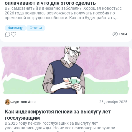
оплачивают и что для этого сделать
Вы самозанятый и внезапно заболели? Хорошая новость: с
2026 года появилась возможность получать пособия по
временной нетрудоспособности. Как это будет работать,
сколько придётся платить и на что реально рассчитывать —
разберу дальше.
Физлицу
Статьи
1 904
Федотова Анна
25 декабря 2025
Как индексируются пенсии за выслугу лет
госслужащим
В 2025 году пенсии госслужащих за выслугу лет
увеличивались дважды. Но не все пенсионеры получили