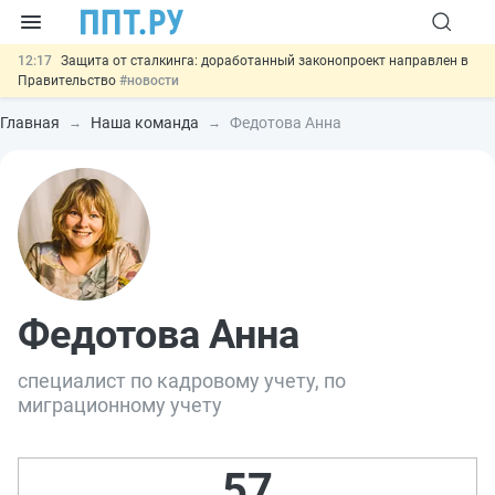
12:17
Защита от сталкинга: доработанный законопроект направлен в
Правительство
#новости
11:23
Минпромторг предлагает новые формы сертификата и
декларации о соответствии
#новости
Главная
Наша команда
Федотова Анна
10:09
Риск атак БПЛА можно учитывать при оценке профрисков
#новости
00:01
6 августа: важные документы, вступающие в силу сегодня
#новости
05.08
Важно
Подписан закон об упрощении госзакупок по 44-ФЗ
#новости
Федотова Анна
специалист по кадровому учету, по
миграционному учету
57