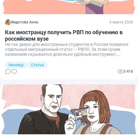
Федотова Анна
4 марта 2026
Как иностранцу получить РВП по обучению в
российском вузе
Не так давно для иностранных студентов в России появился
отдельный миграционный статус — РВПО. За этим сухим
названием скрывается довольно удобный инструмент,
который позволяет учиться, жить и даже работать в России
без лишних миграционных сложностей. Сегодня расскажу о
Физлицу
Статьи
нем всё самое интересное.
3 416