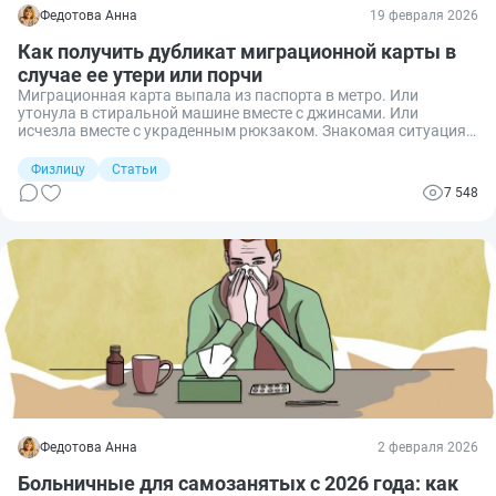
Федотова Анна
19 февраля 2026
Как получить дубликат миграционной карты в
случае ее утери или порчи
Миграционная карта выпала из паспорта в метро. Или
утонула в стиральной машине вместе с джинсами. Или
исчезла вместе с украденным рюкзаком. Знакомая ситуация?
Без этого маленького клочка бумаги иностранный гражданин
превращается в «призрака» для российской бюрократии — не
Физлицу
Статьи
поставить на учет, не выписать патент, не заселить в
7 548
гостиницу. Сегодня расскажу, как быстро восстановить
документы, вернуть легальный статус и не нарваться на
штраф или выдворение.
Федотова Анна
2 февраля 2026
Больничные для самозанятых с 2026 года: как