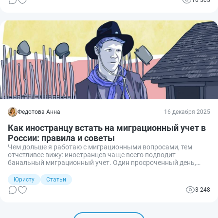
16 505
Федотова Анна
16 декабря 2025
Как иностранцу встать на миграционный учет в
России: правила и советы
Чем дольше я работаю с миграционными вопросами, тем
отчетливее вижу: иностранцев чаще всего подводит
банальный миграционный учет. Один просроченный день,
неверно оформленное уведомление — и речь уже идет не о
бумажках, а о штрафах и риске выдворения. Поэтому сегодня
Юристу
Статьи
рассказываю о том, какие иностранцы обязаны вставать на
3 248
миграционный учет, чем отличается место пребывания от
места жительства и кому положены особые условия.