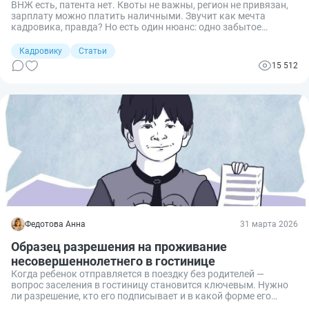
ВНЖ есть, патента нет. Квоты не важны, регион не привязан,
зарплату можно платить наличными. Звучит как мечта
кадровика, правда? Но есть один нюанс: одно забытое
уведомление в МВД, и мечта оборачивается штрафом под
миллион. Разбираемся, как принять на работу иностранца с
Кадровику
Статьи
видом на жительство и не прогореть.
15 512
Федотова Анна
31 марта 2026
Образец разрешения на проживание
несовершеннолетнего в гостинице
Когда ребенок отправляется в поездку без родителей —
вопрос заселения в гостиницу становится ключевым. Нужно
ли разрешение, кто его подписывает и в какой форме его
принимают отели? Разбираемся вместе.