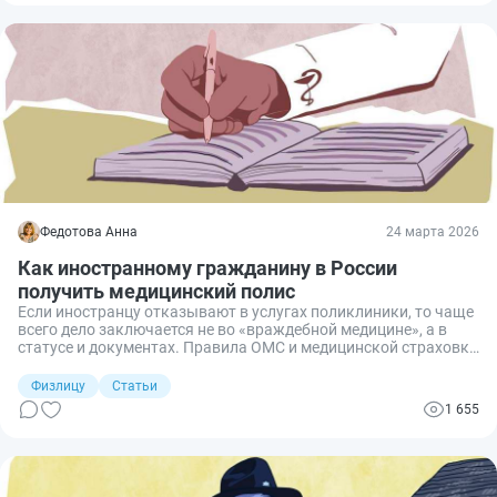
том, как на самом деле получить вид на жительство в России
в 2026 году?
Федотова Анна
24 марта 2026
Как иностранному гражданину в России
получить медицинский полис
Если иностранцу отказывают в услугах поликлиники, то чаще
всего дело заключается не во «враждебной медицине», а в
статусе и документах. Правила ОМС и медицинской страховки
для иностранцев за последние годы менялись, в них путаются
даже работодатели. Разбираю, кому положен полис ОМС,
Физлицу
Статьи
когда нужен только ДМС и как всё это оформить на практике.
1 655