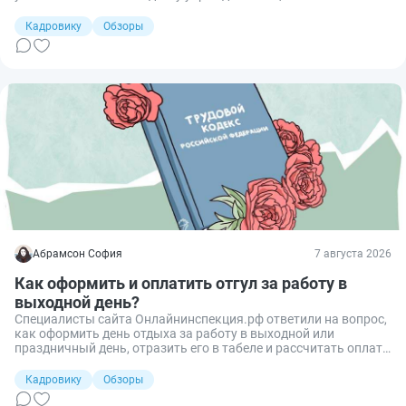
обслуживания, если это учреждение имеет лицензию на
образовательную деятельность и проводит обучение.
Кадровику
Обзоры
Абрамсон София
7 августа 2026
Как оформить и оплатить отгул за работу в
выходной день?
Специалисты сайта Онлайнинспекция.рф ответили на вопрос,
как оформить день отдыха за работу в выходной или
праздничный день, отразить его в табеле и рассчитать оплату
труда в месяце предоставления такого отгула.
Кадровику
Обзоры