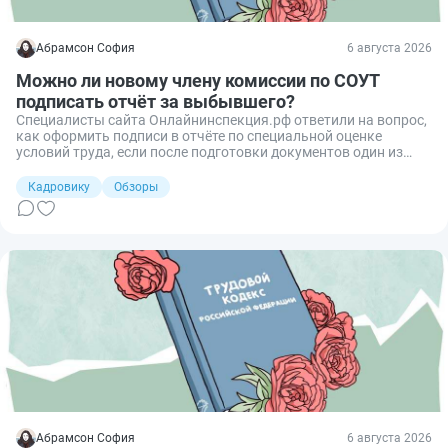
Абрамсон София
6 августа 2026
Можно ли новому члену комиссии по СОУТ
подписать отчёт за выбывшего?
Специалисты сайта Онлайнинспекция.рф ответили на вопрос,
как оформить подписи в отчёте по специальной оценке
условий труда, если после подготовки документов один из
членов комиссии выбыл и был заменён приказом
работодателя.
Кадровику
Обзоры
Абрамсон София
6 августа 2026