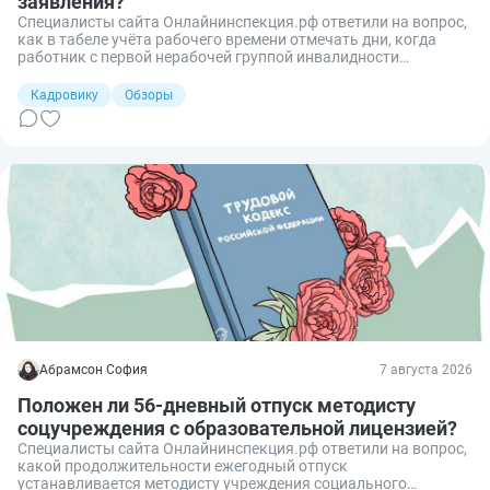
заявления?
Специалисты сайта Онлайнинспекция.рф ответили на вопрос,
как в табеле учёта рабочего времени отмечать дни, когда
работник с первой нерабочей группой инвалидности
фактически не выходит на работу, но не предоставляет ни
больничный лист, ни заявление на отпуск без сохранения
Кадровику
Обзоры
заработной платы.
Абрамсон София
7 августа 2026
Положен ли 56‑дневный отпуск методисту
соцучреждения с образовательной лицензией?
Специалисты сайта Онлайнинспекция.рф ответили на вопрос,
какой продолжительности ежегодный отпуск
устанавливается методисту учреждения социального