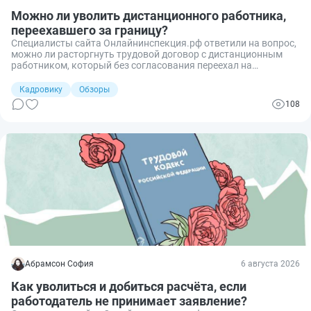
Можно ли уволить дистанционного работника,
переехавшего за границу?
Специалисты сайта Онлайнинспекция.рф ответили на вопрос,
можно ли расторгнуть трудовой договор с дистанционным
работником, который без согласования переехал на
постоянное место жительства за пределы РФ, если договором
предусмотрена работа только на территории России в
Кадровику
Обзоры
конкретном регионе.
108
Абрамсон София
6 августа 2026
Как уволиться и добиться расчёта, если
работодатель не принимает заявление?