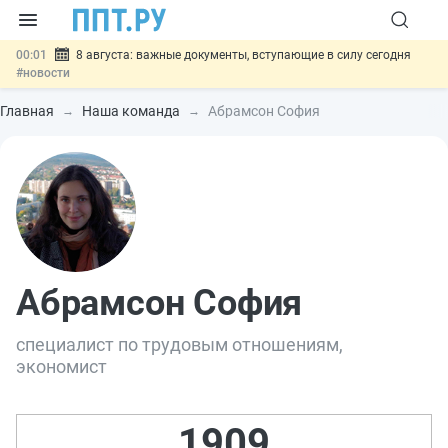
00:01
8 августа: важные документы, вступающие в силу сегодня
#новости
07.08
Подписан закон о блокировке продажи опасных товаров через
«Честный знак»
#новости
Главная
Наша команда
Абрамсон София
07.08
Дистанционную работу беременных пропишут в ТК РФ
#новости
07.08
Госпошлину за устранение ошибок в документах предлагают
отменить
#новости
07.08
Важно
Разработают единые критерии трудовых и ГПХ-
отношений
#новости
Абрамсон София
специалист по трудовым отношениям,
экономист
1909