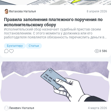
Фатахова Наталья
8 апреля 2026
Правила заполнения платежного поручения по
исполнительскому сбору
Исполнительский сбор назначает судебный пристав своим
постановлением. С этого момента у должника или его
работодателя появляется обязанность перечислить деньги в
бюджет. Это не налог, а административный платеж, поэтому
реквизиты в платежке отличаются от привычных
Бухгалтеру
Статьи
«налоговых». Разбираемся, как физлицу оплатить
3 586
исполнительский сбор самостоятельно и как бухгалтеру
оформить платежное поручение за работника.
Линевич Наталья
4 марта 2026