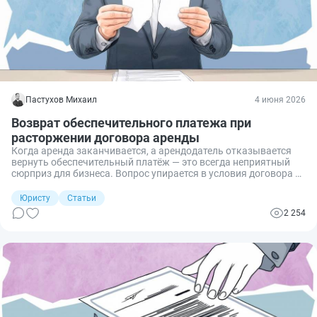
Пастухов Михаил
4 июня 2026
Возврат обеспечительного платежа при
расторжении договора аренды
Когда аренда заканчивается, а арендодатель отказывается
вернуть обеспечительный платёж — это всегда неприятный
сюрприз для бизнеса. Вопрос упирается в условия договора и
правильное оформление расторжения. Разбираемся, в каких
случаях платёж можно вернуть, а в каких он остаётся у
Юристу
Статьи
арендодателя, и как грамотно выстроить процедуру возврата
2 254
при расторжении.