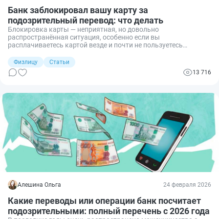
Банк заблокировал вашу карту за
подозрительный перевод: что делать
Блокировка карты — неприятная, но довольно
распространённая ситуация, особенно если вы
расплачиваетесь картой везде и почти не пользуетесь
наличными. Разберём, за какие операции банк чаще всего
блокирует карту или счёт, как снять блокировку, сколько это
Физлицу
Статьи
занимает времени и как действовать, если разблокировать
13 716
карту не получается.
Алешина Ольга
24 февраля 2026
Какие переводы или операции банк посчитает
подозрительными: полный перечень с 2026 года