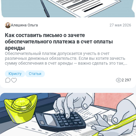
Алешина Ольга
27 мая 2026
Как составить письмо о зачете
обеспечительного платежа в счет оплаты
аренды
Обеспечительный платеж допускается учесть в счет
различных денежных обязательств. Если вы хотите зачесть
сумму обеспечения в счет аренды — важно сделать это так,
чтобы к вам не было претензий со стороны арендодателя.
Разберем, как составить письмо о зачете обеспечительного
Юристу
Статьи
платежа, когда его достаточно, а когда нужно соглашение.
2 297