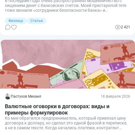
В последние годы очень распространено мошенничество с
хищением денег с банковских счетов. Моей престарелой тете
тоже звонили «сотрудники безопасности банка» и
уговаривали перевести деньги на «безопасный счет». Спасло
ее только то, что банк заблокировал операцию как
Физлицу
Статьи
подозрительную. С 1 января 2026 года критерии таких
2 421
блокировок расширились. Разберем, какие переводы и
операции теперь считаются подозрительными и как
действовать, если банк остановил платеж.
Пастухов Михаил
18 февраля 2026
Валютные оговорки в договорах: виды и
примеры формулировок
Ко мне обратился предприниматель, который привязал цену
договора к доллару, но сделал это одной фразой в переписке,
а не в самом тексте. Когда начались платежи, контрагент
просто проигнорировал эту договорённость. На примерах