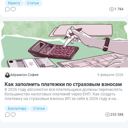
разберём, как корректно оформить валютную оговорку прямо
Юристу
Статьи
в договоре.
1 784
Абрамсон София
9 февраля 2026
Как заполнить платежки по страховым взносам
В 2026 году абсолютно все плательщики должны перечислять
большинство налоговых платежей через ЕНП. Как создать
платежку на страховые взносы ИП за себя в 2026 году и на
перечисление взносов за работников, какое назначение
платежа указать и какой нужен КБК? Разбираемся.
Бухгалтеру
Статьи
253 588