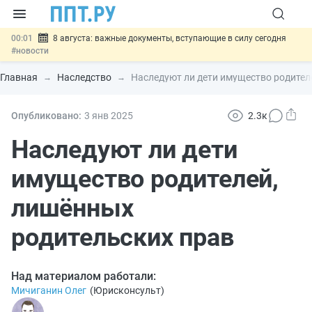
00:01
8 августа: важные документы, вступающие в силу сегодня
#новости
07.08
Подписан закон о блокировке продажи опасных товаров через
«Честный знак»
#новости
Главная
Наследство
Наследуют ли дети имущество родител
07.08
Дистанционную работу беременных пропишут в ТК РФ
#новости
07.08
Госпошлину за устранение ошибок в документах предлагают
Опубликовано:
3 янв
2025
2.3к
отменить
#новости
07.08
Важно
Разработают единые критерии трудовых и ГПХ-
Наследуют ли дети
отношений
#новости
имущество родителей,
лишённых
родительских прав
Над материалом работали:
Мичиганин Олег
(
Юрисконсульт
)