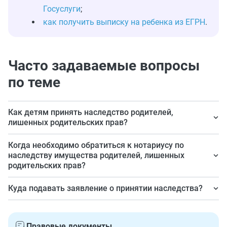
Госуслуги
;
как получить выписку на ребенка из ЕГРН
.
Часто задаваемые вопросы
по теме
Как детям принять наследство родителей,
лишенных родительских прав?
Необходимо написать заявление и обратиться с ним к
Когда необходимо обратиться к нотариусу по
нотариусу.
наследству имущества родителей, лишенных
родительских прав?
В течение шести месяцев со дня открытия наследства.
Куда подавать заявление о принятии наследства?
Подавать документ нотариусу следует по последнему
месту жительства наследодателя.
Правовые документы