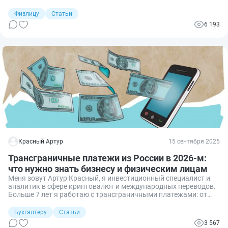
чаще через узкий круг банков, у которых сохраняются
соответствующие подключения и корреспондентские
Физлицу
Статьи
отношения. Как всё сейчас устроено — разбираемся.
6 193
Красный Артур
15 сентября 2025
Трансграничные платежи из России в 2026-м:
что нужно знать бизнесу и физическим лицам
Меня зовут Артур Красный, я инвестиционный специалист и
аналитик в сфере криптовалют и международных переводов.
Больше 7 лет я работаю с трансграничными платежами: от
инвестиций в азиатские стартапы до оплаты поставок
оборудования и вывода прибыли из зарубежных площадок.
Бухгалтеру
Статьи
3 567