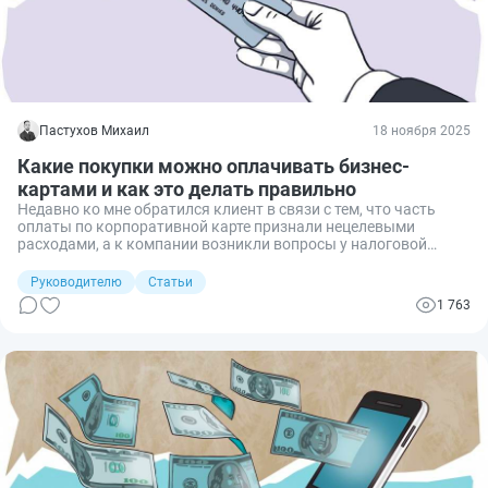
Пастухов Михаил
18 ноября 2025
Какие покупки можно оплачивать бизнес-
картами и как это делать правильно
Недавно ко мне обратился клиент в связи с тем, что часть
оплаты по корпоративной карте признали нецелевыми
расходами, а к компании возникли вопросы у налоговой
инспекции. Разобравшись, я увидел типичную ошибку — не все
покупки можно оплачивать с расчетного счета через бизнес-
Руководителю
Статьи
карту. Рассмотрим подробнее, на что обратить внимание,
1 763
чтобы расходы по бизнес-карте не привели к проблемам.