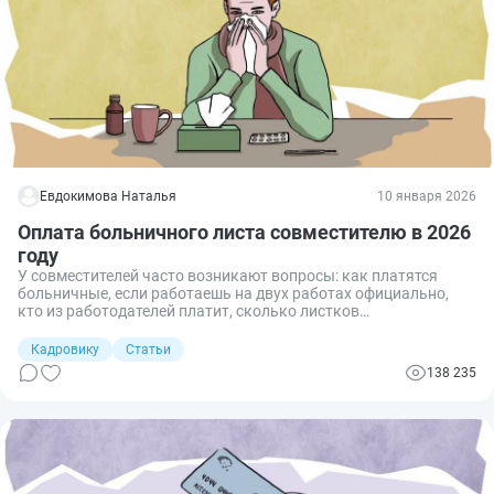
Евдокимова Наталья
10 января 2026
Оплата больничного листа совместителю в 2026
году
У совместителей часто возникают вопросы: как платятся
больничные, если работаешь на двух работах официально,
кто из работодателей платит, сколько листков
нетрудоспособности оформлять. Ответы — в подробном
материале PPT.ru.
Кадровику
Статьи
138 235