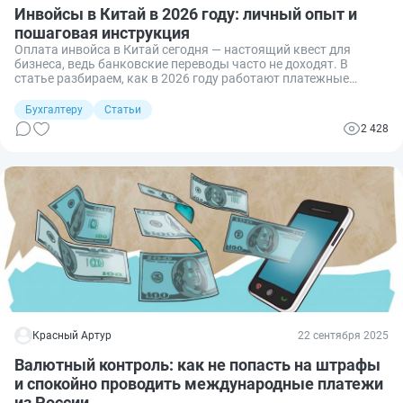
Инвойсы в Китай в 2026 году: личный опыт и
пошаговая инструкция
Оплата инвойса в Китай сегодня — настоящий квест для
бизнеса, ведь банковские переводы часто не доходят. В
статье разбираем, как в 2026 году работают платежные
агенты и почему это самый надежный способ быстро и
легально перевести деньги поставщику, получив все
Бухгалтеру
Статьи
необходимые документы для бухгалтерии.
2 428
Красный Артур
22 сентября 2025
Валютный контроль: как не попасть на штрафы
и спокойно проводить международные платежи
из России