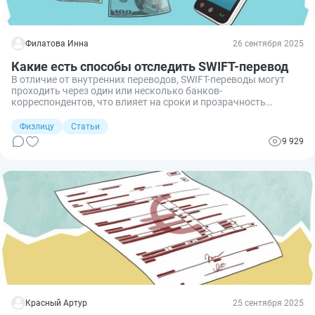
Филатова Инна
26 сентября 2025
Какие есть способы отследить SWIFT-перевод
В отличие от внутренних переводов, SWIFT-переводы могут
проходить через один или несколько банков-
корреспондентов, что влияет на сроки и прозрачность
движения средств. Чтобы избежать неопределённости и
быстрее понять, где находится перевод, важно знать, какие
Физлицу
Статьи
инструменты и данные помогают его отследить. Рассказываю
9 929
об этом подробно.
Красный Артур
25 сентября 2025