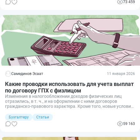
73 459
Самединов Эсаат
11 января 2026
Какие проводки использовать для учета выплат
по договору ГПХ с физлицом
Изменения в налогообложении доходов физических лиц
отразились, в т. ч., и на оформлении с ними договоров
гражданско-правового характера. Кроме того, новые условия
исчисления и уплаты в бюджет НДФЛ и страховых взносов
потребовали внесения изменений в учет и отчетность.
Бухгалтеру
Статьи
Рассмотрим, на каком счете (субсчете) отражать расчеты по
59 163
договорам ГПХ с физлицами, какие проводки нужно
сформировать, как отразить начисленные обязательства по
ЕНС.