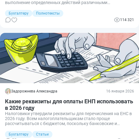
выполнение определенных действий различными
госорганами и ведомствами. Пошлины платят и юридические,
и физические лица, но, в отличие от обычных граждан,
Бухгалтеру
Полнотексты
организациям необходимо отразить эту выплату в бухучете.
114 321
Задорожнева Александра
16 января 2026
Какие реквизиты для оплаты ЕНП использовать
в 2026 году
Налоговики утвердили реквизиты для перечисления на ЕНС в
2026 году. Всем налогоплательщикам стало проще
рассчитываться с бюджетом, поскольку банковские и
платежные реквизиты по ЕНП одинаковы для всех.
Рассказываем, куда перечислять единый налоговый платеж.
Бухгалтеру
Статьи