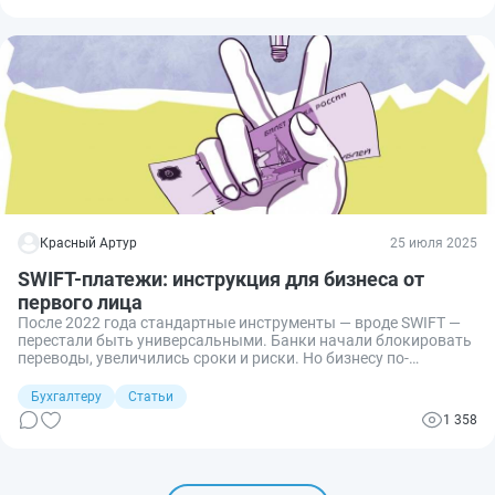
Красный Артур
25 июля 2025
SWIFT-платежи: инструкция для бизнеса от
первого лица
После 2022 года стандартные инструменты — вроде SWIFT —
перестали быть универсальными. Банки начали блокировать
переводы, увеличились сроки и риски. Но бизнесу по-
прежнему нужно оплачивать иностранные услуги и товары.
Сложнее не значит невозможно — просто к этому нужно
Бухгалтеру
Статьи
подходить иначе.
1 358