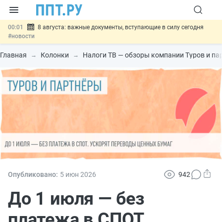
00:01
8 августа: важные документы, вступающие в силу сегодня
#новости
07.08
Подписан закон о блокировке продажи опасных товаров через
«Честный знак»
#новости
Главная
Колонки
Налоги ТВ — обзоры компании Туров и па
07.08
Дистанционную работу беременных пропишут в ТК РФ
#новости
07.08
Госпошлину за устранение ошибок в документах предлагают
отменить
#новости
07.08
Важно
Разработают единые критерии трудовых и ГПХ-
отношений
#новости
Опубликовано:
5 июн
2026
942
До 1 июля — без
платежа в СПОТ.