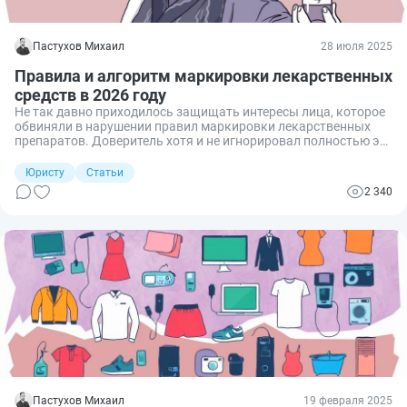
Пастухов Михаил
28 июля 2025
Правила и алгоритм маркировки лекарственных
средств в 2026 году
Не так давно приходилось защищать интересы лица, которое
обвиняли в нарушении правил маркировки лекарственных
препаратов. Доверитель хотя и не игнорировал полностью эти
правила, но совершил ряд критических ошибок при работе с
лекарствами. Пришлось помочь ему разобраться в
Юристу
Статьи
различных свойствах этого процесса. Особенностей
2 340
применения рассматриваемых правил в этой сфере много,
особенно сложно их учитывать, если вы только начинаете
работу с фармацевтикой. Рассмотрим подробнее правила и
алгоритм маркировки лекарственных средств в 2026 году.
Пастухов Михаил
19 февраля 2025