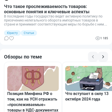
Что такое прослеживаемость товаров:
основные понятия и ключевые аспекты
В последние годы государство ведет активную политику по
пресечению нелегального оборота импортных товаров в
стране и принимает соответствующие меры по борьбе с ним.
Одной из таких мер с 2021 года является система
прослеживаемости товаров. Рассмотрим, что это такое и
Юристу
Статьи
какие ключевые аспекты необходимо знать бизнесу,
1 185
работающему с импортом.
Обзоры по теме
Позиция Минфина РФ о
Что вступает в силу 13
том, как на УСН отражать
октября 2024 года
«прослеживаемые»
товары в НДС-документах