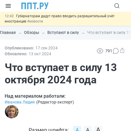
12:42
Губернаторам дадут право вводить разрешительный учёт
иностранцев
#новости
12:05
ФНС изменит правила рассмотрения жалоб на налоговые
органы
#новости
Главная
Обзоры
Вступают в силу
Что вступает в силу 1
11:31
Важно
Разработают единые критерии трудовых и ГПХ-
отношений
#новости
10:48
Опубликовано:
Ужесточат наказание за мошенничество в отношении военных и
17 сен
2024
791
ветеранов
#новости
Обновлено:
13 окт
2024
13:16
Могут разрешить использование персональных данных россиян
для обучения ИИ
Что вступает в силу 13
#новости
октября 2024 года
Над материалом работали:
Иванова Лидия
(
Редактор-эксперт
)
Размер шрифта: