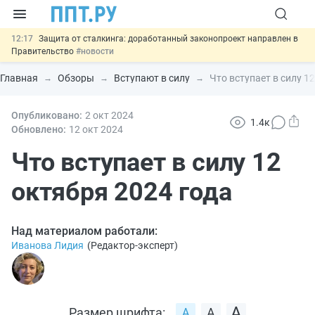
12:17
Защита от сталкинга: доработанный законопроект направлен в
Правительство
#новости
11:23
Минпромторг предлагает новые формы сертификата и
декларации о соответствии
#новости
Главная
Обзоры
Вступают в силу
Что вступает в силу 1
10:09
Риск атак БПЛА можно учитывать при оценке профрисков
#новости
00:01
Опубликовано:
6 августа: важные документы, вступающие в силу сегодня
2 окт
2024
1.4к
#новости
Обновлено:
12 окт
2024
05.08
Важно
Подписан закон об упрощении госзакупок по 44-ФЗ
#новости
Что вступает в силу 12
октября 2024 года
Над материалом работали:
Иванова Лидия
(
Редактор-эксперт
)
Размер шрифта: