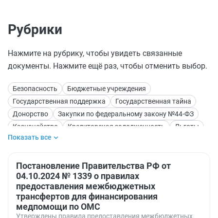
Рубрики
Нажмите на рубрику, чтобы увидеть связанные
документы. Нажмите ещё раз, чтобы отменить выбор.
Безопасность
Бюджетные учреждения
Государственная поддержка
Государственная тайна
Донорство
Закупки по федеральному закону №44-ФЗ
Казначейство
Кредиторская задолженность
Льготы
Показать все
ОКВЭД — общероссийский классификатор видов
экономической деятельности
Проверки
Производственный календарь
Постановление Правительства РФ от
Строительство
Цифровые сервисы
04.10.2024 № 1339 о правилах
Электронные документы
предоставления межбюджетных
трансфертов для финансирования
медпомощи по ОМС
Утверждены правила предоставления межбюджетных