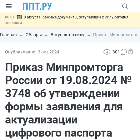
00:01
8 августа: важные документы, вступающие в силу сегодня
#новости
07.08
Подписан закон о блокировке продажи опасных товаров через
«Честный знак»
#новости
Главная
Обзоры
Вступают в силу
Приказ Минпромторга 
07.08
Дистанционную работу беременных пропишут в ТК РФ
#новости
07.08
Госпошлину за устранение ошибок в документах предлагают
Опубликовано:
3 окт
2024
301
отменить
#новости
07.08
Важно
Разработают единые критерии трудовых и ГПХ-
Приказ Минпромторга
отношений
#новости
России от 19.08.2024 №
3748 об утверждении
формы заявления для
актуализации
цифрового паспорта