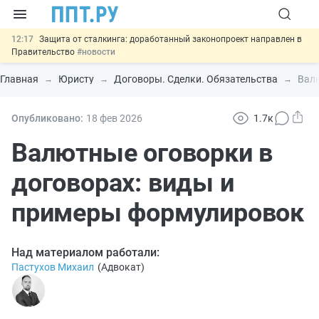
12:17
Защита от сталкинга: доработанный законопроект направлен в
Правительство
#новости
11:23
Минпромторг предлагает новые формы сертификата и
декларации о соответствии
#новости
Главная
Юристу
Договоры. Сделки. Обязательства
Валю
10:09
Риск атак БПЛА можно учитывать при оценке профрисков
#новости
00:01
6 августа: важные документы, вступающие в силу сегодня
Опубликовано:
18 фев
2026
1.7к
#новости
05.08
Важно
Подписан закон об упрощении госзакупок по 44-ФЗ
Валютные оговорки в
#новости
договорах: виды и
примеры формулировок
Над материалом работали:
Пастухов Михаил
(
Адвокат
)