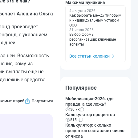
ли это и как?
Максима Бунякина
4 августа 2026
вечает Алешина Ольга
Как выбрать между типовым
и индивидуальным уставом
ООО
фонд произведет
31 июля 2026
оцфонд, с указанием
Выбор формы
реорганизации: ключевые
х дней.
аспекты
за ней. Возможность
Все статьи колонки
ение, кому из
нии выплаты еще не
 денежные средства
Популярное
Мобилизация-2026: где
 комментарий
правда, а где ложь?
30.7к
Калькулятор процентов
515к
Калькулятор: сколько
процентов составляет число
от числа