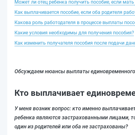
Может ли отец ребенка получить пособие, если мать
Как выплачивается пособие, если оба родителя раб
Какова роль работодателя в процессе выплаты пос
Какие условия необходимы для получения пособия?
Как изменить получателя пособия после подачи да
Обсуждаем нюансы выплаты единовременного 
Кто выплачивает единовреме
У меня возник вопрос: кто именно выплачивает
ребенка являются застрахованными лицами, то
один из родителей или оба не застрахованы?