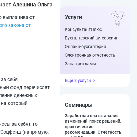
чает Алешина Ольга
Услуги
го выплачивают
го закона от
КонсультантПлюс
Бухгалтерский аутсорсинг
Онлайн-бухгалтерия
Электронная отчетность
Заказ рекламы
за себя
Еще 3 услуги
ьный фонд перечислят
сления денежных
 на который
Семинары
Заработная плата: анализ
изменений, поиск решений,
осы за себя), то
практические
в Соцфонд (напрямую,
рекомендации. Отчётность