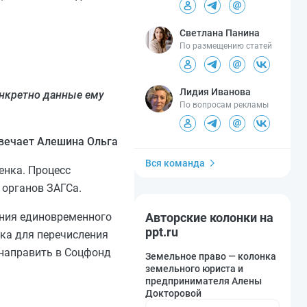
Светлана Панина
По размещению статей
Лидия Иванова
онкретно данные ему
По вопросам рекламы
вечает Алешина Ольга
Вся команда
енка. Процесс
 органов ЗАГСа.
Авторские колонки на
ения единовременного
ppt.ru
ика для перечисления
 направить в Соцфонд
Земельное право — колонка
земельного юриста и
предпринимателя Алены
Докторовой