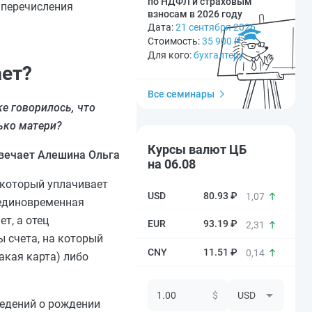
по НДФЛ и страховым
я перечисления
взносам в 2026 году
Дата:
21 сентября 2026
Стоимость:
35 900
₽
Для кого:
бухгалтеру
ает?
Все семинары
е говорилось, что
ько матери?
Курсы валют ЦБ
вечает Алешина Ольга
на 06.08
 который уплачивает
80.93 ₽
1,07
 единовременная
т, а отец
93.19 ₽
2,31
 счета, на который
11.51 ₽
0,14
акая карта) либо
$
едений о рождении