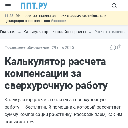
11:23
Минпромторг предлагает новые формы сертификата и
декларации о соответствии
#новости
10:09
Риск атак БПЛА можно учитывать при оценке профрисков
#новости
Главная
Калькуляторы и онлайн-сервисы
Расчет компенсац
00:01
6 августа: важные документы, вступающие в силу сегодня
#новости
05.08
Обновили сообщения НПФ о договорах НПО и долгосрочных
Последнее обновление:
29 янв
2025
сбережений
#новости
05.08
Важно
Подписан закон об упрощении госзакупок по 44-ФЗ
Калькулятор расчета
#новости
компенсации за
сверхурочную работу
Калькулятор расчета оплаты за сверхурочную
работу — бесплатный помощник, который рассчитает
сумму компенсации работнику. Рассказываем, как им
пользоваться.