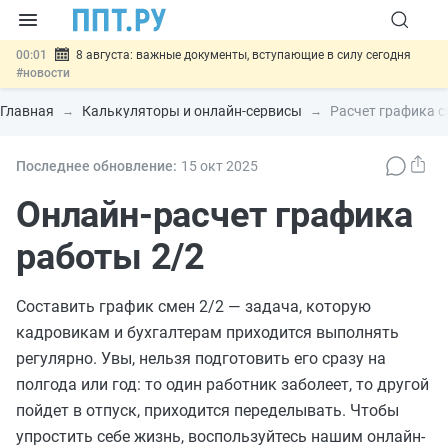
00:01
8 августа: важные документы, вступающие в силу сегодня
#новости
07.08
Подписан закон о блокировке продажи опасных товаров через
«Честный знак»
#новости
Главная
Калькуляторы и онлайн-сервисы
Расчет графика с
07.08
Дистанционную работу беременных пропишут в ТК РФ
#новости
07.08
Госпошлину за устранение ошибок в документах предлагают
Последнее обновление:
15 окт
2025
отменить
#новости
07.08
Важно
Разработают единые критерии трудовых и ГПХ-
Онлайн-расчет графика
отношений
#новости
работы 2/2
Составить график смен 2/2 — задача, которую
кадровикам и бухгалтерам приходится выполнять
регулярно. Увы, нельзя подготовить его сразу на
полгода или год: то один работник заболеет, то другой
пойдет в отпуск, приходится переделывать. Чтобы
упростить себе жизнь, воспользуйтесь нашим онлайн-