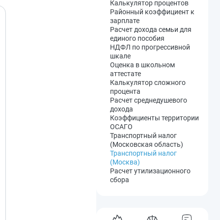
численность организации
электронного аукциона по
Калькулятор процентов
Перерасчет цен при смене
Расчет компенсации за
44-ФЗ
Районный коэффициент к
ставки НДС с 20 на 22%
сверхурочную работу
Сроки запроса котировок
зарплате
Перерасчет цен на НДС 22%
Возраст снятия с
по 44-ФЗ
Расчет дохода семьи для
Декретные
воинского учета
Расчет стоимости
единого пособия
Налог на прибыль
банковской гарантии
НДФЛ по прогрессивной
Налог на имущество
шкале
Лимит остатка кассы
Оценка в школьном
Оплата по больничному
аттестате
Отпускные
Калькулятор сложного
Компенсация за задержку
процента
зарплаты
Расчет среднедушевого
Зарплата по окладу
дохода
Коэффициенты территории
ОСАГО
Транспортный налог
(Московская область)
Транспортный налог
(Москва)
Расчет утилизационного
сбора