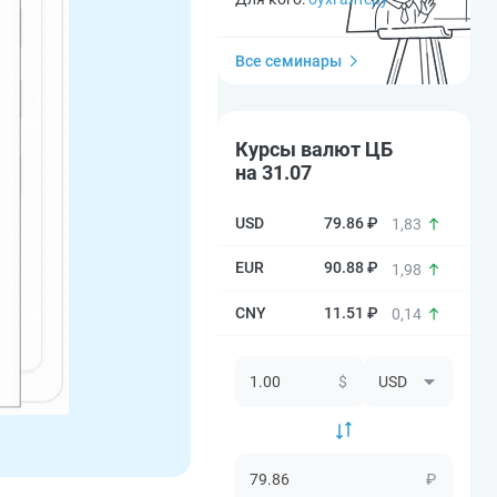
Все семинары
Курсы валют ЦБ
на 31.07
79.86 ₽
1,83
90.88 ₽
1,98
11.51 ₽
0,14
$
₽