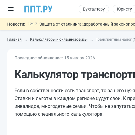
Бухгалтеру
Юристу
Новости:
Защита от сталкинга: доработанный законопр
12:17
Минпромторг предлагает новые формы сертифи
11:23
Главная
Калькуляторы и онлайн-сервисы
Транспортный налог (
Риск атак БПЛА можно учитывать при оценке
10:09
6 августа: важные документы, вступающие в
00:01
Последнее обновление:
Подписан закон об упрощении госза
15 янв
аря
2026
05.08
Важно
Калькулятор транспорт
Если в собственности есть транспорт, то за него ну
Ставки и льготы в каждом регионе будут свои. К пр
инвалидов, многодетные семьи. Чтобы не запутаться
помощью специального калькулятора.