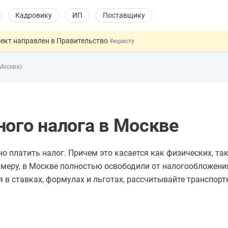
Кадровику
ИП
Поставщику
оект направлен в Правительство
#юристу
ката и декларации о соответствии
#юристу
Москва)
 профрисков
#кадровику
 силу сегодня
#юристу
купок по 44-ФЗ
#заказчику
ного налога в Москве
жно платить налог. Причем это касается как физических, та
имеру, в Москве полностью освободили от налогообложени
 в ставках, формулах и льготах, рассчитывайте транспорт