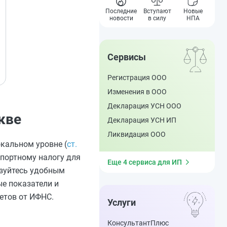
Последние
Вступают
Новые
новости
в силу
НПА
Сервисы
Регистрация ООО
Изменения в ООО
Декларация УСН ООО
кве
Декларация УСН ИП
Ликвидация ООО
окальном уровне (
ст.
спортному налогу для
Еще 4 сервиса для ИП
ьзуйтесь удобным
е показатели и
етов от ИФНС.
Услуги
КонсультантПлюс