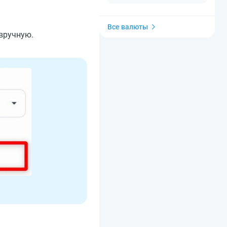
Все валюты
 вручную.