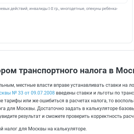
евых действий, инвалиды I-II гр., многодетные, опекуны ребёнка-
ором транспортного налога в Мос
льным, местные власти вправе устанавливать ставки на л
сквы № 33 от 09.07.2008
введены ставки и льготы по тран
ие тарифы или же ошибиться в расчетах налога, то воспол
га для Москвы. Достаточно задать в калькуляторе базовы
видите результат и сможете проверить корректность расч
й налог для Москвы на калькуляторе.