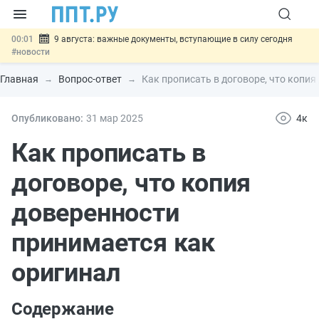
00:01
9 августа: важные документы, вступающие в силу сегодня
#новости
07.08
Подписан закон о блокировке продажи опасных товаров через
«Честный знак»
#новости
Главная
Вопрос-ответ
Как прописать в договоре, что копи
07.08
Дистанционную работу беременных пропишут в ТК РФ
#новости
07.08
Госпошлину за устранение ошибок в документах предлагают
Опубликовано:
31 мар
2025
4к
отменить
#новости
07.08
Важно
Разработают единые критерии трудовых и ГПХ-
Как прописать в
отношений
#новости
договоре, что копия
доверенности
принимается как
оригинал
Содержание