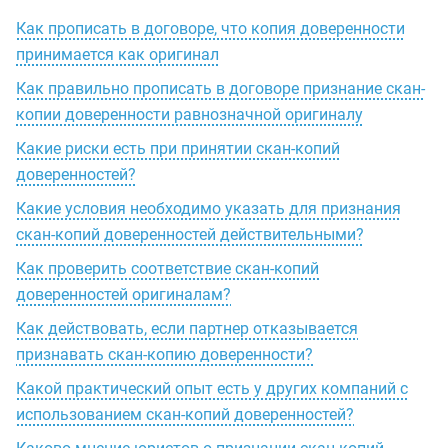
Как прописать в договоре, что копия доверенности
принимается как оригинал
Как правильно прописать в договоре признание скан-
копии доверенности равнозначной оригиналу
Какие риски есть при принятии скан-копий
доверенностей?
Какие условия необходимо указать для признания
скан-копий доверенностей действительными?
Как проверить соответствие скан-копий
доверенностей оригиналам?
Как действовать, если партнер отказывается
признавать скан-копию доверенности?
Какой практический опыт есть у других компаний с
использованием скан-копий доверенностей?