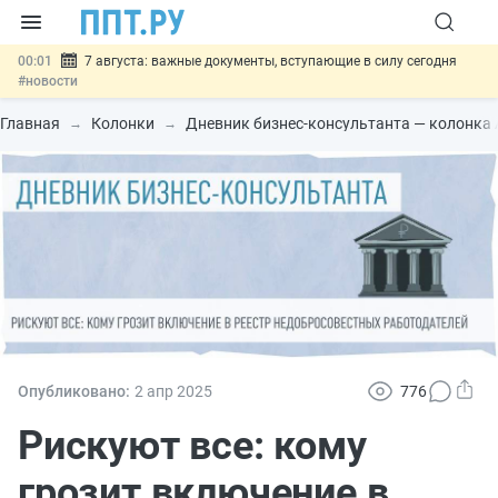
00:01
7 августа: важные документы, вступающие в силу сегодня
#новости
06.08
Минпромторг предложил запретить смешанные лоты
электроники в госзакупках
#новости
Главная
Колонки
Дневник бизнес-консультанта — колонка
06.08
Подписан указ об отмене спецрежима для вкладов физлиц из
недружественных стран
#новости
06.08
Возврат денег за риелторские услуги при недействительных
сделках: инициатива
#новости
06.08
Важно
Обеспечительный платёж СПОТ могут заменить
банковской гарантией
#новости
Опубликовано:
2 апр
2025
776
Рискуют все: кому
грозит включение в