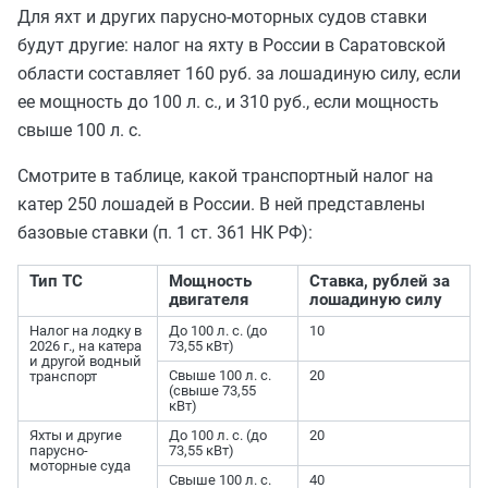
Для яхт и других парусно-моторных судов ставки
будут другие: налог на яхту в России в Саратовской
области составляет 160 руб. за лошадиную силу, если
ее мощность до 100 л. с., и 310 руб., если мощность
свыше 100 л. с.
Смотрите в таблице, какой транспортный налог на
катер 250 лошадей в России. В ней представлены
базовые ставки (п. 1 ст. 361 НК РФ):
Тип ТС
Мощность
Ставка, рублей за
двигателя
лошадиную силу
Налог на лодку в
До 100 л. с. (до
10
2026 г., на катера
73,55 кВт)
и другой водный
Свыше 100 л. с.
20
транспорт
(свыше 73,55
кВт)
Яхты и другие
До 100 л. с. (до
20
парусно-
73,55 кВт)
моторные суда
Свыше 100 л. с.
40