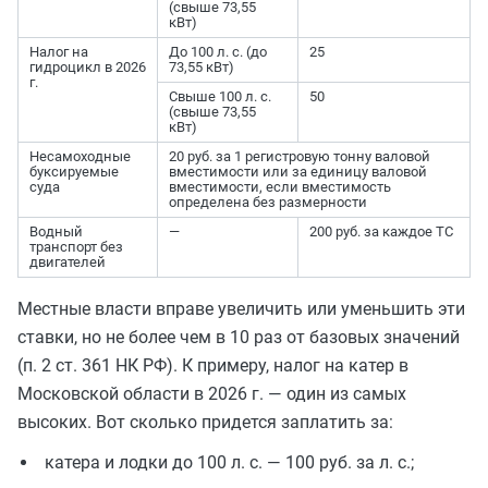
(свыше 73,55
кВт)
Налог на
До 100 л. с. (до
25
гидроцикл в 2026
73,55 кВт)
г.
Свыше 100 л. с.
50
(свыше 73,55
кВт)
Несамоходные
20 руб. за 1 регистровую тонну валовой
буксируемые
вместимости или за единицу валовой
суда
вместимости, если вместимость
определена без размерности
Водный
—
200 руб. за каждое ТС
транспорт без
двигателей
Местные власти вправе увеличить или уменьшить эти
ставки, но не более чем в 10 раз от базовых значений
(п. 2 ст. 361 НК РФ). К примеру, налог на катер в
Московской области в 2026 г. — один из самых
высоких. Вот сколько придется заплатить за:
катера и лодки до 100 л. с. — 100 руб. за л. с.;