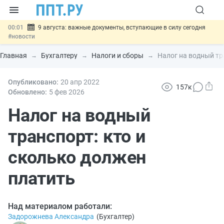
00:01
9 августа: важные документы, вступающие в силу сегодня
#новости
07.08
Подписан закон о блокировке продажи опасных товаров через
«Честный знак»
#новости
Главная
Бухгалтеру
Налоги и сборы
Налог на водный тр
07.08
Дистанционную работу беременных пропишут в ТК РФ
#новости
07.08
Опубликовано:
Госпошлину за устранение ошибок в документах предлагают
20 апр
2022
157к
отменить
#новости
Обновлено:
5 фев
2026
07.08
Важно
Разработают единые критерии трудовых и ГПХ-
отношений
Налог на водный
#новости
транспорт: кто и
сколько должен
платить
Над материалом работали:
Задорожнева Александра
(
Бухгалтер
)