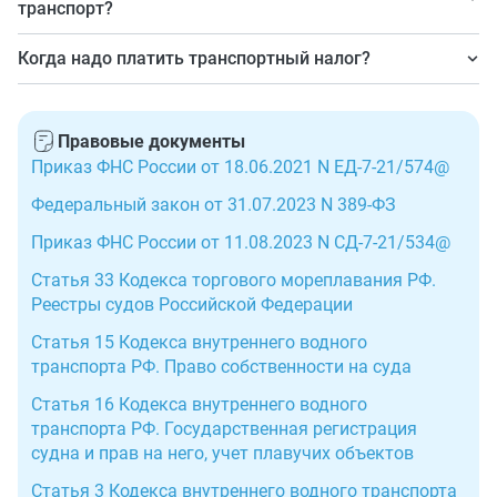
катером, яхтой, водным мотоциклом, буксируемым
транспорт?
судном. Расчет транспортного налога у организации
Это региональное налоговое обязательство. Ставки,
Когда надо платить транспортный налог?
зависит от типа водного транспортного средства: ТС с
льготы и порядок уплаты устанавливают местные
двигателем, несамоходное (буксируемое) судно или
Организации платят его через ЕНП по итогам года с
власти. Конкретную ставку определяйте в
прочее ТС без двигателей.
учетом уплаченных авансовых платежей, если их надо
зависимости от типа вашего судна, который указан в
Правовые документы
платить в вашем регионе. Годовой платеж проводят не
документах на ТС, и его мощности в лошадиных силах
Приказ ФНС России от 18.06.2021 N ЕД-7-21/574@
позднее 28 февраля следующего года. Авансирование
— нужное значение найдете в региональном законе.
Федеральный закон от 31.07.2023 N 389-ФЗ
вносят до 28-го числа следующего месяца после
отчетного квартала — до 28 апреля, 28 июля и 28
Приказ ФНС России от 11.08.2023 N СД-7-21/534@
октября.
Статья 33 Кодекса торгового мореплавания РФ.
Реестры судов Российской Федерации
Статья 15 Кодекса внутреннего водного
транспорта РФ. Право собственности на суда
Статья 16 Кодекса внутреннего водного
транспорта РФ. Государственная регистрация
судна и прав на него, учет плавучих объектов
Статья 3 Кодекса внутреннего водного транспорта