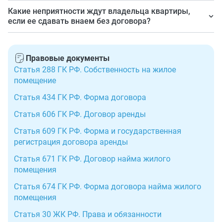
Он может столкнуться, допустим, с повышением
Какие неприятности ждут владельца квартиры,
размера аренды, которая прежде не оговаривалась, с
если ее сдавать внаем без договора?
требованием досрочно съехать, иными неприятными
Например, несвоевременная и (или) неполная оплата
моментами и отсутствием возможности защитить
за пользование, претензии от РСО за неуплату ЖКУ,
свои интересы.
Правовые документы
жалобы соседей на плохое поведение жильца и др.
Статья 288 ГК РФ. Собственность на жилое
помещение
Статья 434 ГК РФ. Форма договора
Статья 606 ГК РФ. Договор аренды
Статья 609 ГК РФ. Форма и государственная
регистрация договора аренды
Статья 671 ГК РФ. Договор найма жилого
помещения
Статья 674 ГК РФ. Форма договора найма жилого
помещения
Статья 30 ЖК РФ. Права и обязанности