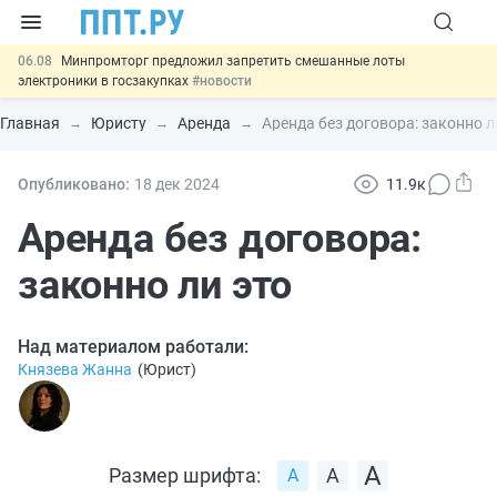
06.08
Минпромторг предложил запретить смешанные лоты
электроники в госзакупках
#новости
06.08
Подписан указ об отмене спецрежима для вкладов физлиц из
недружественных стран
#новости
Главная
Юристу
Аренда
Аренда без договора: законно л
06.08
Возврат денег за риелторские услуги при недействительных
сделках: инициатива
#новости
06.08
Важно
Обеспечительный платёж СПОТ могут заменить
Опубликовано:
18 дек
2024
11.9к
банковской гарантией
#новости
00:01
7 августа: важные документы, вступающие в силу сегодня
Аренда без договора:
#новости
законно ли это
Над материалом работали:
Князева Жанна
(
Юрист
)
Размер шрифта: