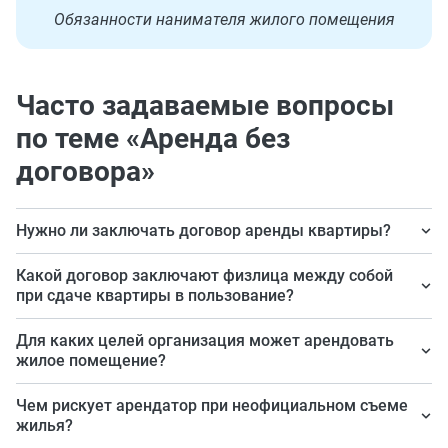
Обязанности нанимателя жилого помещения
Часто задаваемые вопросы
по теме «Аренда без
договора»
Нужно ли заключать договор аренды квартиры?
Да, закон требует оформления аренды или найма.
Какой договор заключают физлица между собой
при сдаче квартиры в пользование?
Оформляют договор найма жилья.
Для каких целей организация может арендовать
жилое помещение?
Аренда осуществляется только для проживания
Чем рискует арендатор при неофициальном съеме
граждан.
жилья?