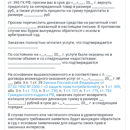
ст. 395 ГК РФ, просим вас в срок до «__»____ 20__ г. вернуть
предоплату за непереданный товар в размере _____________
руб., а также уплатить проценты на сумму предоплаты в
размере ___________ руб.
Просим перечислить денежные средства на расчетный счет
________________, указанный в настоящем письме. В противном
случае мы будем вынуждены обратиться с иском в
арбитражный суд.
Заказчик полностью оплатил услуги, что подтверждается
_________________.
По состоянию на «__»____ 20__ г. услуги были оказаны не в
полном объеме и со следующими недостатками:
______________________________, что подтверждается
___________________________.
На основании вышеизложенного и в соответствии с п. ___
договора возмездного оказания услуг от «___»________ 20__ г. №
___ (абз. 3 п. 1 ст. 29
Закона Российской Федерации от
07.02.1992 № 2300-1 «О защите прав потребителей»
), ч. 1
ст. 309
,
абз. 3 п. 1
ст. 723
, п. 3
ст. 730
, п. 1
ст. 737
, п. 1
ст. 779
,
ст. 783
Гражданского кодекса РФ
, заказчик просит возвратить
излишне уплаченную денежную сумму в размере ___
(_________) рублей в срок до «__»_________ 20__ г. в следующем
порядке: ______________________________.
В случае полного или частичного отказа в удовлетворении
настоящего требования заявитель будет вынужден обратиться
в суд с исковым заявлением для защиты своих прав и
законных интересов.