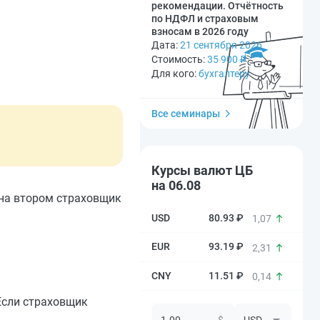
рекомендации. Отчётность
по НДФЛ и страховым
взносам в 2026 году
Дата:
21 сентября 2026
Стоимость:
35 900
₽
Для кого:
бухгалтеру
Все семинары
Курсы валют ЦБ
на 06.08
 на втором страховщик
80.93 ₽
1,07
93.19 ₽
2,31
11.51 ₽
0,14
Если страховщик
$