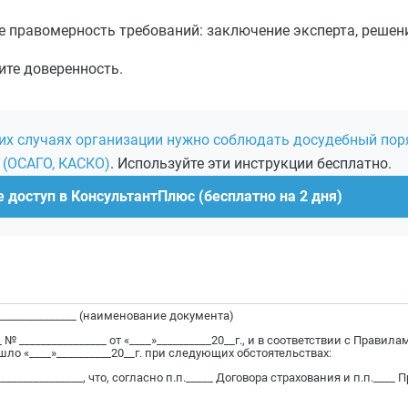
правомерность требований: заключение эксперта, решение
ите доверенность.
ких случаях организации нужно соблюдать досудебный пор
 (ОСАГО, КАСКО)
. Используйте эти инструкции бесплатно.
 доступ в КонсультантПлюс (бесплатно на 2 дня)
_______________ (наименование документа)
 № ________________ от «____»__________20__г., и в соответствии с Правил
ло «____»__________20__г. при следующих обстоятельствах:
_________________, что, согласно п.п._____ Договора страхования и п.п.____