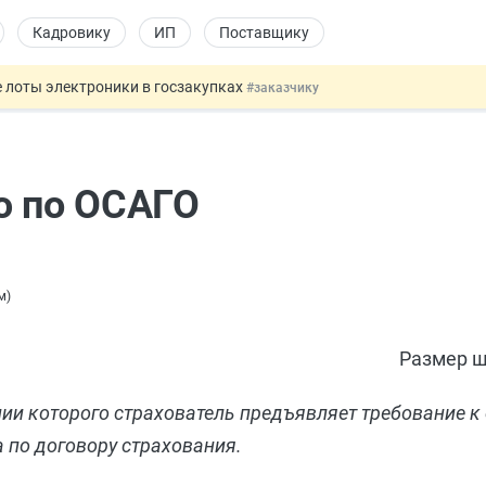
Кадровику
ИП
Поставщику
 лоты электроники в госзакупках
#заказчику
дов физлиц из недружественных стран
#бухгалтеру
йствительных сделках: инициатива
#юристу
 патента иностранцев за неуплату НДФЛ
#кадровику
ю по ОСАГО
т заменить банковской гарантией
#бухгалтеру
м
)
Размер ш
нии которого страхователь предъявляет требование к
 по договору страхования.