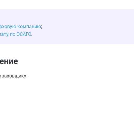
траховую компанию
;
лату по ОСАГО
.
щение
траховщику: