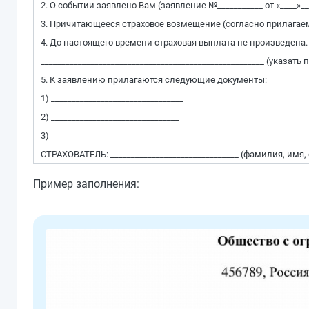
2. О событии заявлено Вам (заявление №___________ от «____»___
3. Причитающееся страховое возмещение (согласно прилагаемы
4. До настоящего времени страховая выплата не произведена.
______________________________________________________ (указа
5. К заявлению прилагаются следующие документы:
1) ________________________________
2) _______________________________
3) _______________________________
СТРАХОВАТЕЛЬ: _______________________________ (фамилия, имя, 
Пример заполнения: