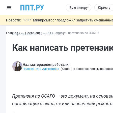
Бухгалтеру
Юристу
Новости:
Минпромторг предложил запретить смешанные
17:37
Подписан указ об отмене спецрежима для вкла
17:13
Главная
Претензия
Как написать претензию по ОСАГО
Опубликовано:
22 ноя
бря
2021
Возврат денег за риелторские услуги при неде
16:30
МВД запускает автоматическое аннулирование
15:51
Как написать претензи
Обеспечительный платёж СПОТ могу
13:48
Важно
Над материалом работали:
Челозерцева Александра
(
Юрист по корпоративным вопроса
Претензия по ОСАГО — это документ, на основа
организации о выплате или назначении ремонта