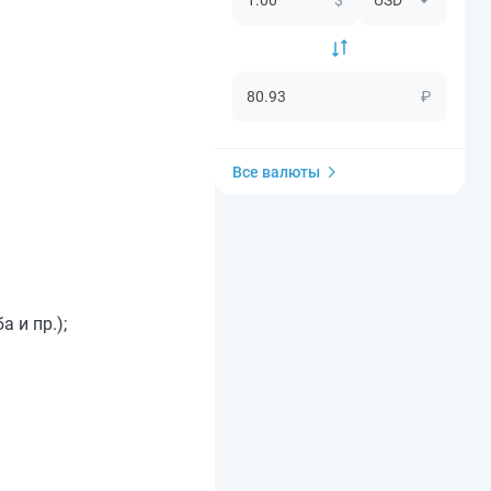
₽
Все валюты
 и пр.);