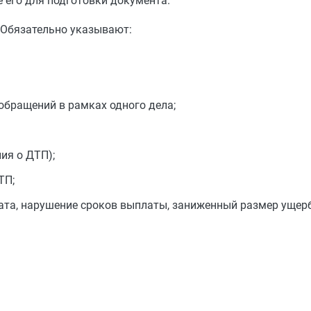
е его для подготовки документа.
 Обязательно указывают:
обращений в рамках одного дела;
ия о ДТП);
ТП;
ата, нарушение сроков выплаты, заниженный размер ущерба