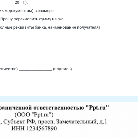
_______20__г.).
м документам) в размере: ______________________________
 Прошу перечислить сумму на р/с:
ть полные реквизиты банка, наименование получателя)
отчество) __________________ (подпись)