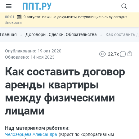
00:01
9 августа: важные документы, вступающие в силу сегодня
#новости
07.08
Подписан закон о блокировке продажи опасных товаров через
«Честный знак»
#новости
Главная
Договоры. Сделки. Обязательства
Как составить 
07.08
Дистанционную работу беременных пропишут в ТК РФ
#новости
07.08
Опубликовано:
Госпошлину за устранение ошибок в документах предлагают
19 окт
2020
22.7к
отменить
#новости
Обновлено:
14 ноя
2023
07.08
Важно
Разработают единые критерии трудовых и ГПХ-
отношений
Как составить договор
#новости
аренды квартиры
между физическими
лицами
Над материалом работали:
Челозерцева Александра
(
Юрист по корпоративным