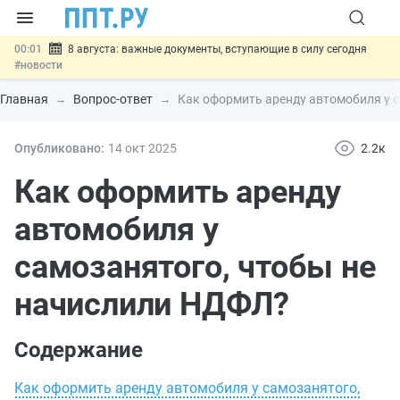
00:01
8 августа: важные документы, вступающие в силу сегодня
#новости
07.08
Подписан закон о блокировке продажи опасных товаров через
«Честный знак»
#новости
Главная
Вопрос-ответ
Как оформить аренду автомобиля у 
07.08
Дистанционную работу беременных пропишут в ТК РФ
#новости
07.08
Госпошлину за устранение ошибок в документах предлагают
Опубликовано:
14 окт
2025
2.2к
отменить
#новости
07.08
Важно
Разработают единые критерии трудовых и ГПХ-
Как оформить аренду
отношений
#новости
автомобиля у
самозанятого, чтобы не
начислили НДФЛ?
Содержание
Как оформить аренду автомобиля у самозанятого,