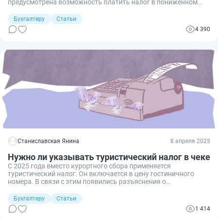
предусмотрена возможность платить налог в пониженном
размере. Как прописать в кассовом чеке ставку 5 или 7 %?
Расскажу, что по этому поводу рекомендует налоговая и
Бухгалтеру
Статьи
покажу на примере.
4 390
Станиславская Янина
8 апреля 2025
Нужно ли указывать туристический налог в чеке
С 2025 года вместо курортного сбора применяется
туристический налог. Он включается в цену гостиничного
номера. В связи с этим появились разъяснения о
включении турналога в расчетные документы. Расскажу,
пробивать ли туристический налог в кассовом чеке.
Бухгалтеру
Статьи
1 414