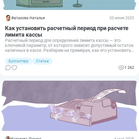
Фатахова Наталья
20 июня 2025
Как установить расчетный период при расчете
лимита кассы
Расчетный период для определения лимита кассы — это
ключевой параметр, от которого зависит допустимый остаток
наличных в кассе. Разберем на примерах, как его установить
и рассчитать лимит налички, которую разрешено хранить в
кассе организации.
Бухгалтеру
Статьи
1 262