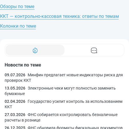
Обзоры по теме
Акт о переводе показаний суммирующих
денежных счетчиков на нули и регистрации
ККТ — контрольно-кассовая техника: ответы по темам
контрольных счетчиков ККМ (публикуемая
Колонки по теме
форма) (унифицированная форма № КМ-1), ОКУД
0330101
0
Акт о проверке наличных денежных средств
кассы (публикуемая форма) (унифицированная
форма № КМ-9), ОКУД 0330109
0
Новости по теме
Акт о снятии показаний счетчиков при сдаче
ККМ в ремонт и при возвращении (публикуемая
09.07.2026
Минфин предлагает новые индикаторы риска для
форма) (унифицированная форма № КМ-2), ОКУД
проверок ККТ
0330102
0
13.05.2026
Электронные чеки могут полностью заменить
бумажные
Журнал кассира-операциониста (публикуемая
форма) (унифицированная форма № КМ-4), ОКУД
02.04.2026
Государство усилит контроль за использованием
0330104
1
ККТ
27.03.2026
ФНС собирается контролировать безналичные
Журнал регистрации показаний счетчиков ККМ,
расчеты в рознице
работающих без кассира-операциониста
26.12.2025
ФНС обновила форматы фискальных документов
(публикуемая форма) (унифицированная форма