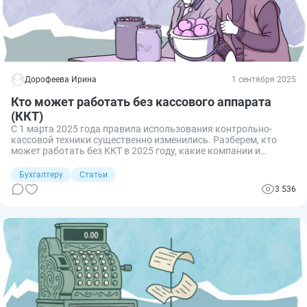
Дорофеева Ирина
1 сентября 2025
Кто может работать без кассового аппарата
(ККТ)
С 1 марта 2025 года правила использования контрольно-
кассовой техники существенно изменились. Разберем, кто
может работать без ККТ в 2025 году, какие компании и
предприниматели получили послабление и какие условия
должны выполняться.
Бухгалтеру
Статьи
3 536