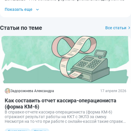
№ КМ-5), ОКУД 0330105
0
Показать еще
Журнал регистрации приходных и расходных
кассовых документов (публикуемая форма)
Статьи по теме
Все статьи
(унифицированная форма № КО-3), ОКУД
0310003
2
Журнал учета вызовов технических
специалистов и регистрации выполненных работ
(публикуемая форма) (унифицированная форма
№ КМ-8), ОКУД 0330108
0
Кассовая книга (публикуемая форма)
(унифицированная форма № КО-4), ОКУД
0310004
2
Задорожнева Александра
17 апреля 2026
Книга учета принятых и выданных кассиром
Как составить отчет кассира-операциониста
денежных средств (публикуемая форма)
(форма КМ-6)
(унифицированная форма № КО-5), ОКУД
В справке-отчете кассира-операциониста (форма КМ-6)
0310005
1
отражают результат работы на ККТ с ЭКЛЗ за смену.
Несмотря на то что при работе с онлайн-кассой такие справки
Объявление на взнос наличными (публикуемая
не нужны, в некоторых случаях бизнес все же заполняет КМ-6.
Разбираемся в нюансах.