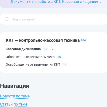
Документы по работе с ККТ. Кассовая дисциплина
ККТ — контрольно-кассовая техника
134
Кассовая дисциплина
55
Обязательные реквизиты чека
26
Документы по работе с ККТ. Кассовая
дисциплина
17
Освобождение от применения ККТ
14
Авансовый отчет (публикуемая форма)
(унифицированная форма № АО-1), ОКУД
0302001
4
Навигация
Акт о возврате денежных сумм по
Новости по теме
неиспользованным кассовым чекам
(публикуемая форма) (унифицированная форма
Статьи по теме
№ КМ-3), ОКУД 0330103
0