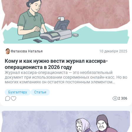
Фатахова Наталья
10 декабря 2025
Кому и как нужно вести журнал кассира-
операциониста в 2026 году
Журнал кассира-операциониста — это необязательный
документ при использовании современных онлайн-касс. Но во
многих компаниях он остается постоянным элементом
внутренней корпоративной культуры. Разберемся, кто и когда
ведет журнал кассира-операциониста, как правильно его
Бухгалтеру
Статьи
заполнять, можно ли обойтись без него при работе с
2 306
современной онлайн-кассой.