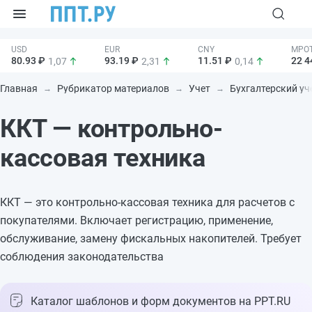
80.93 ₽
93.19 ₽
11.51 ₽
22 4
1,07
2,31
0,14
Главная
Рубрикатор материалов
Учет
Бухгалтерский уч
ККТ — контрольно-
кассовая техника
ККТ — это контрольно-кассовая техника для расчетов с
покупателями. Включает регистрацию, применение,
обслуживание, замену фискальных накопителей. Требует
соблюдения законодательства
Каталог шаблонов и форм документов на PPT.RU