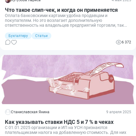
Кутузова Лариса
4 мая 2025
Что такое слип-чек, и когда он применяется
Оплата банковскими картами удобна продавцам и
покупателям. Но это возлагает дополнительную
ответственность на владельцев предприятий торговли, так
как они, помимо кассового чека, обязаны выдавать
покупателю слип-чек. Расскажу, что это такое, чем он
Бухгалтеру
Статьи
отличается от кассового, когда и как его выдавать.
6 372
Станиславская Янина
9 апреля 2025
Как указывать ставки НДС 5 и 7 % в чеках
С 01.01.2025 организации и ИП на УСН признаются
плательщиками налога на добавленную стоимость. Для них