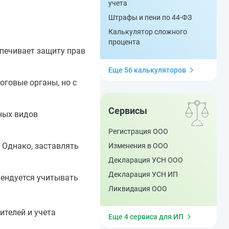
учета
Штрафы и пени по 44-ФЗ
Калькулятор сложного
процента
спечивает защиту прав
Еще 56 калькуляторов
оговые органы, но с
Сервисы
ных видов
Регистрация ООО
 Однако, заставлять
Изменения в ООО
Декларация УСН ООО
Декларация УСН ИП
мендуется учитывать
Ликвидация ООО
телей и учета
Еще 4 сервиса для ИП