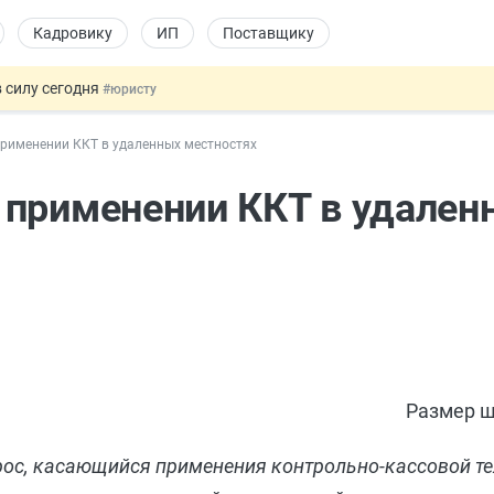
Кадровику
ИП
Поставщику
 силу сегодня
#юристу
х товаров через «Честный знак»
#юристу
рименении ККТ в удаленных местностях
в ТК РФ
#кадровику
ах предлагают отменить
#физлицу
 применении ККТ в удален
овых и ГПХ-отношений
#кадровику
Размер ш
ос, касающийся применения контрольно-кассовой те