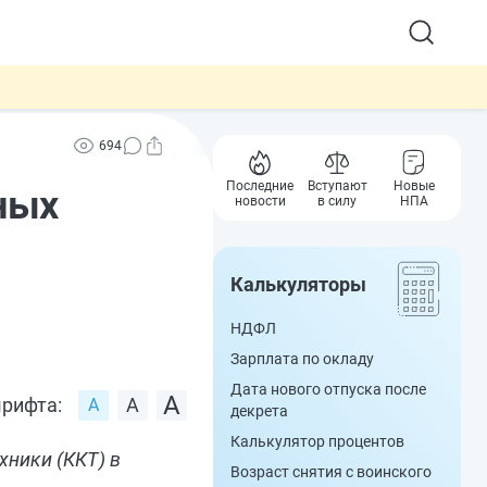
694
Последние
Вступают
Новые
ных
новости
в силу
НПА
Калькуляторы
НДФЛ
Зарплата по окладу
Дата нового отпуска после
рифта:
декрета
Калькулятор процентов
хники (ККТ) в
Возраст снятия с воинского