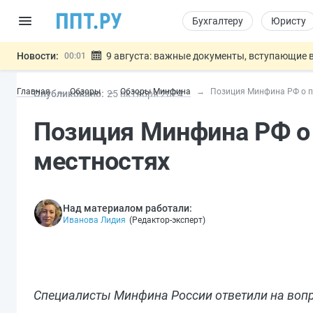
Бухгалтеру
Юристу
Новости:
9 августа: важные документы, вступающие в
00:01
Подписан закон о блокировке продажи опасны
07.08
Главная
Обзоры
Обзоры Минфина
Позиция Минфина РФ о п
Опубликовано:
25 окт
ября
2024
Дистанционную работу беременных пропишут 
07.08
Госпошлину за устранение ошибок в документ
07.08
Позиция Минфина РФ о
Разработают единые критерии труд
07.08
Важно
местностях
Над материалом работали:
Иванова Лидия
(
Редактор-эксперт
)
Специалисты Минфина России ответили на вопр