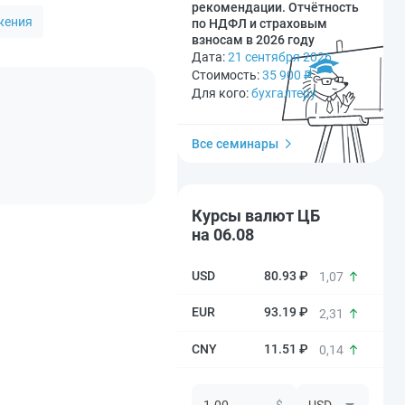
рекомендации. Отчётность
жения
по НДФЛ и страховым
взносам в 2026 году
Дата:
21 сентября 2026
Стоимость:
35 900
₽
Для кого:
бухгалтеру
Все семинары
Курсы валют ЦБ
на 06.08
80.93 ₽
1,07
93.19 ₽
2,31
11.51 ₽
0,14
$