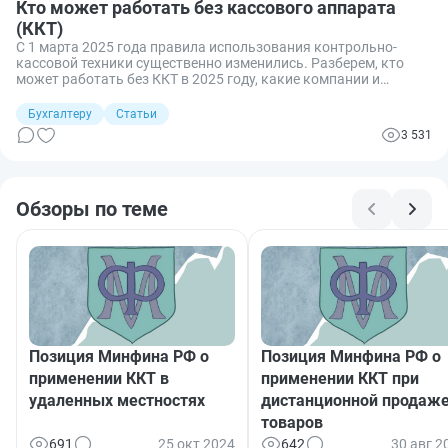
Кто может работать без кассового аппарата
(ККТ)
С 1 марта 2025 года правила использования контрольно-
кассовой техники существенно изменились. Разберем, кто
может работать без ККТ в 2025 году, какие компании и
предприниматели получили послабление и какие условия
должны выполняться.
Бухгалтеру
Статьи
3 531
Обзоры по теме
Позиция Минфина РФ о
Позиция Минфина РФ о
применении ККТ в
применении ККТ при
удаленных местностях
дистанционной продаж
товаров
691
25 окт 2024
642
30 авг 2